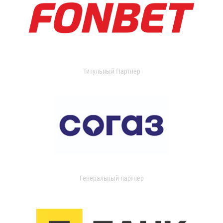
Титульный Партнер
Генеральный партнер