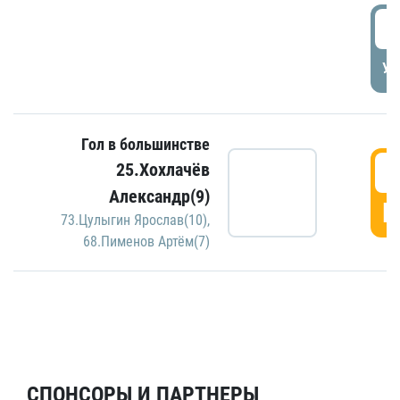
5
УД
Гол в большинстве
5
25.Хохлачёв
Александр(9)
Г
73.Цулыгин Ярослав(10)
,
68.Пименов Артём(7)
СПОНСОРЫ И ПАРТНЕРЫ