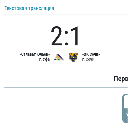
Текстовая трансляция
2:1
«Салават Юлаев»
«ХК Сочи»
г. Уфа
г. Сочи
Первы
0
УД