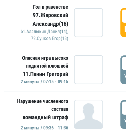
Гол в равенстве
0
97.Жаровский
Александр(16)
Г
61.Алалыкин Данил(14)
,
72.Сучков Егор(18)
Опасная игра высоко
0
поднятой клюшкой
11.Панин Григорий
УД
2 минуты / 07:15 - 09:15
Нарушение численного
0
состава
командный штраф
УД
2 минуты / 09:36 - 11:36