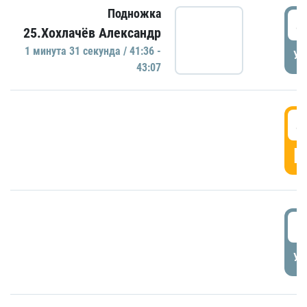
Подножка
4
25.Хохлачёв Александр
1 минутa 31 секундa / 41:36 -
УД
43:07
4
Г
5
УД