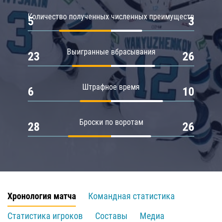
Количество полученных численных преимуществ
5
3
Выигранные вбрасывания
23
26
Штрафное время
6
10
Броски по воротам
28
26
Хронология матча
Командная статистика
Статистика игроков
Составы
Медиа