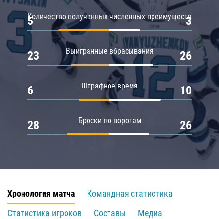
Количество полученных численных преимуществ
5
3
Выигранные вбрасывания
23
26
Штрафное время
6
10
Броски по воротам
28
26
Хронология матча
Командная статистика
Статистика игроков
Составы
Медиа