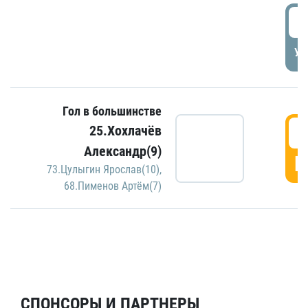
5
УД
Гол в большинстве
5
25.Хохлачёв
Александр(9)
Г
73.Цулыгин Ярослав(10)
,
68.Пименов Артём(7)
СПОНСОРЫ И ПАРТНЕРЫ