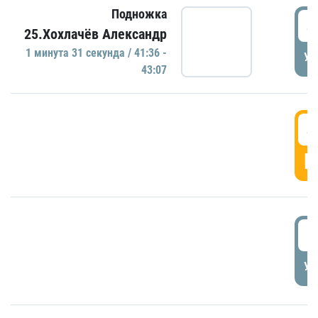
Подножка
4
25.Хохлачёв Александр
1 минутa 31 секундa / 41:36 -
УД
43:07
4
Г
5
УД