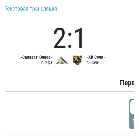
Текстовая трансляция
2:1
«Салават Юлаев»
«ХК Сочи»
г. Уфа
г. Сочи
Первы
0
УД