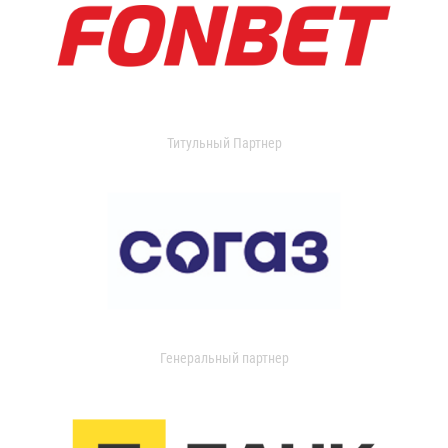
Титульный Партнер
Генеральный партнер