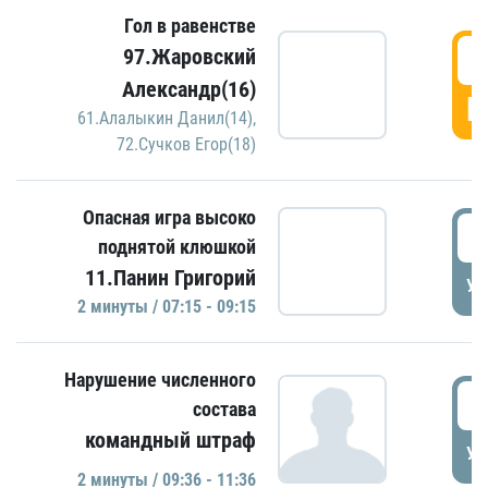
Гол в равенстве
0
97.Жаровский
Александр(16)
Г
61.Алалыкин Данил(14)
,
72.Сучков Егор(18)
Опасная игра высоко
0
поднятой клюшкой
11.Панин Григорий
УД
2 минуты / 07:15 - 09:15
Нарушение численного
0
состава
командный штраф
УД
2 минуты / 09:36 - 11:36