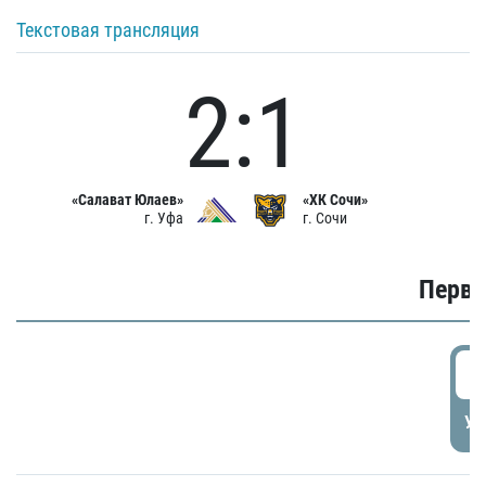
Текстовая трансляция
2:1
«Салават Юлаев»
«ХК Сочи»
г. Уфа
г. Сочи
Первы
0
УД