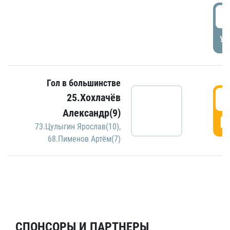
5
УД
Гол в большинстве
5
25.Хохлачёв
Александр(9)
Г
73.Цулыгин Ярослав(10)
,
68.Пименов Артём(7)
СПОНСОРЫ И ПАРТНЕРЫ