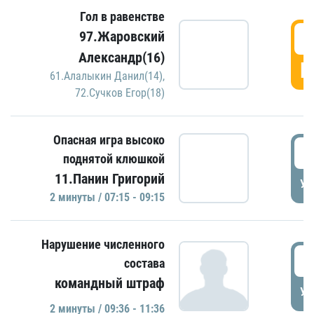
Гол в равенстве
0
97.Жаровский
Александр(16)
Г
61.Алалыкин Данил(14)
,
72.Сучков Егор(18)
Опасная игра высоко
0
поднятой клюшкой
11.Панин Григорий
УД
2 минуты / 07:15 - 09:15
Нарушение численного
0
состава
командный штраф
УД
2 минуты / 09:36 - 11:36