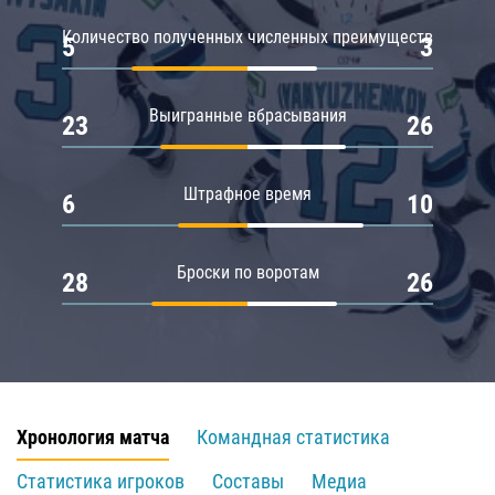
Количество полученных численных преимуществ
5
3
Выигранные вбрасывания
23
26
Штрафное время
6
10
Броски по воротам
28
26
Хронология матча
Командная статистика
Статистика игроков
Составы
Медиа