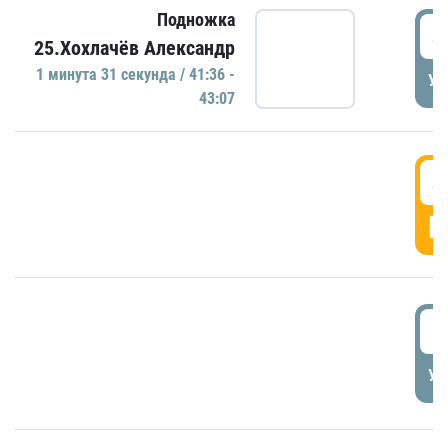
Подножка
4
25.Хохлачёв Александр
1 минутa 31 секундa / 41:36 -
УД
43:07
4
Г
5
УД