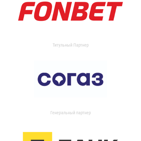
Титульный Партнер
Генеральный партнер