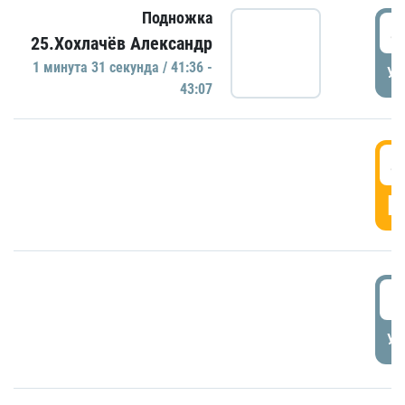
Подножка
4
25.Хохлачёв Александр
1 минутa 31 секундa / 41:36 -
УД
43:07
4
Г
5
УД