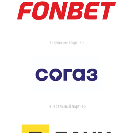
Титульный Партнер
Генеральный партнер