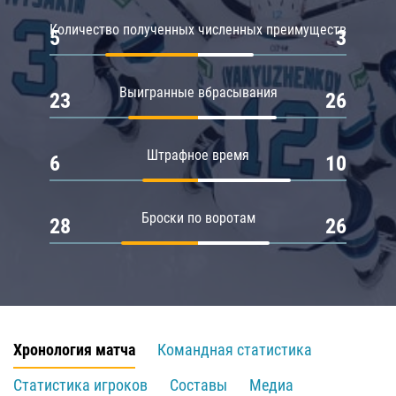
Количество полученных численных преимуществ
5
3
Выигранные вбрасывания
23
26
Штрафное время
6
10
Броски по воротам
28
26
Хронология матча
Командная статистика
Статистика игроков
Составы
Медиа