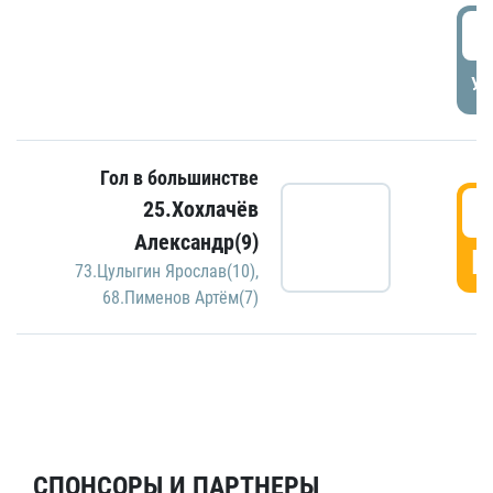
5
УД
Гол в большинстве
5
25.Хохлачёв
Александр(9)
Г
73.Цулыгин Ярослав(10)
,
68.Пименов Артём(7)
СПОНСОРЫ И ПАРТНЕРЫ