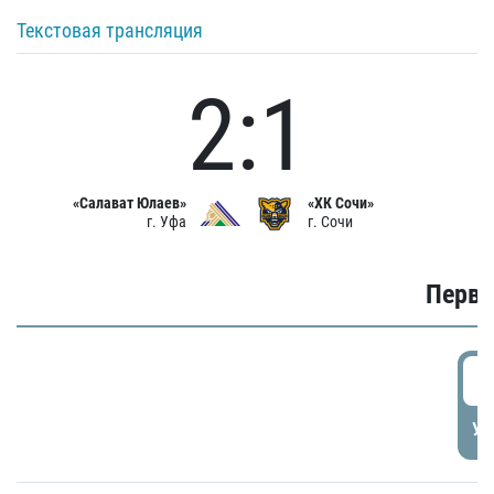
Текстовая трансляция
2:1
«Салават Юлаев»
«ХК Сочи»
г. Уфа
г. Сочи
Первы
0
УД