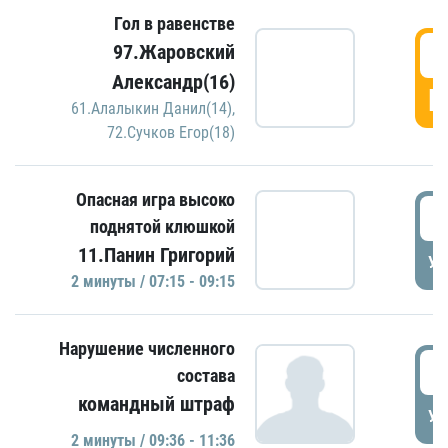
Гол в равенстве
0
97.Жаровский
Александр(16)
Г
61.Алалыкин Данил(14)
,
72.Сучков Егор(18)
Опасная игра высоко
0
поднятой клюшкой
11.Панин Григорий
УД
2 минуты / 07:15 - 09:15
Нарушение численного
0
состава
командный штраф
УД
2 минуты / 09:36 - 11:36