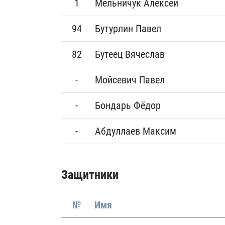
1
Мельничук Алексей
94
Бутурлин Павел
82
Бутеец Вячеслав
-
Мойсевич Павел
-
Бондарь Фёдор
-
Абдуллаев Максим
Защитники
№
Имя