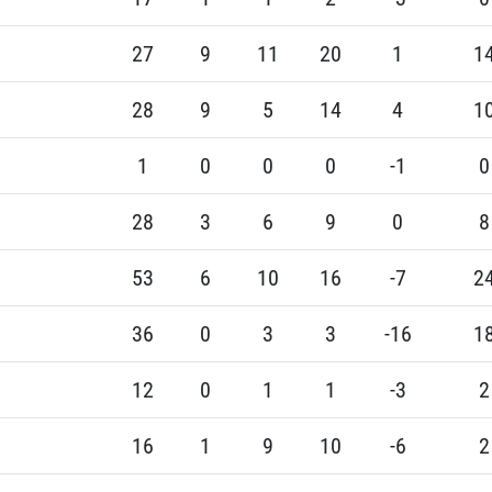
27
9
11
20
1
1
28
9
5
14
4
1
1
0
0
0
-1
0
28
3
6
9
0
8
53
6
10
16
-7
2
36
0
3
3
-16
1
12
0
1
1
-3
2
16
1
9
10
-6
2