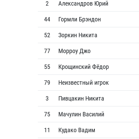
2
Александров Юрий
44
Гормли Брэндон
52
Зоркин Никита
77
Морроу Джо
55
Крощинский Фёдор
79
Неизвестный игрок
3
Пивцакин Никита
75
Мачулин Василий
11
Кудако Вадим