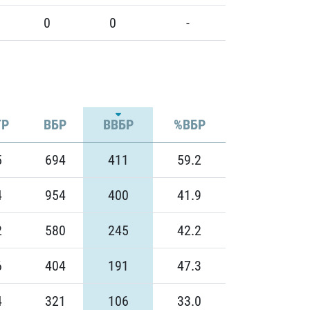
0
0
-
Р
ВБР
ВВБР
%ВБР
5
694
411
59.2
4
954
400
41.9
2
580
245
42.2
6
404
191
47.3
4
321
106
33.0