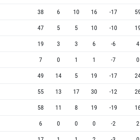
38
6
10
16
-17
5
47
5
5
10
-10
1
19
3
3
6
-6
4
7
0
1
1
-7
0
49
14
5
19
-17
2
55
13
17
30
-12
2
58
11
8
19
-19
1
6
0
0
0
-2
2
17
1
1
2
-3
0