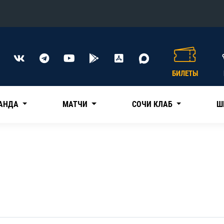
Конференция «Восток»
Дивизион Харламова
БИЛЕТЫ
Автомобилист
сляции
Ак Барс
АНДА
МАТЧИ
СОЧИ КЛАБ
Ш
Металлург Мг
Нефтехимик
 трансляции
Трактор
магазин
Дивизион Чернышева
Авангард
ние КХЛ
Адмирал