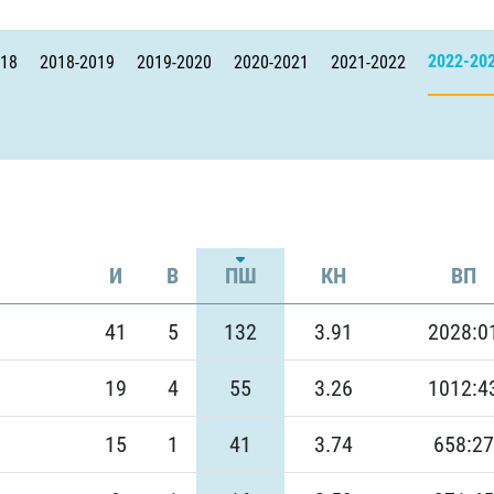
Амур
Барыс
2022-20
018
2018-2019
2019-2020
2020-2021
2021-2022
Салават Юлаев
Сибирь
И
В
ПШ
КН
ВП
41
5
132
3.91
2028:0
19
4
55
3.26
1012:4
15
1
41
3.74
658:27