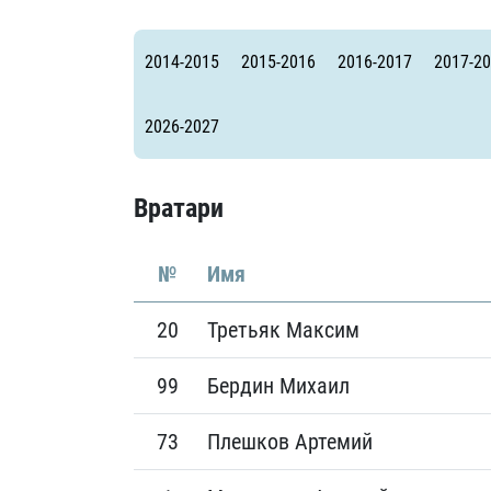
Локомотив
Северсталь
2014-2015
2015-2016
2016-2017
2017-2
ЦСКА
Шанхайские Драконы
2026-2027
Вратари
№
Имя
20
Третьяк Максим
99
Бердин Михаил
73
Плешков Артемий