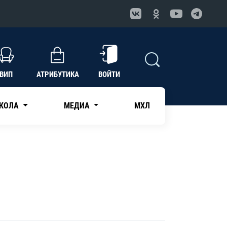
ВИП
АТРИБУТИКА
ВОЙТИ
КОЛА
МЕДИА
МХЛ