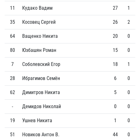
11
Кудако Вадим
27
1
35
Косовец Сергей
26
2
64
Ващенко Никита
20
0
80
Юзбашян Роман
15
0
7
Соболевский Егор
18
1
28
Ибрагимов Семён
6
0
62
Димитров Никита
5
0
-
Демидов Николай
0
0
19
Ушнев Никита
1
0
51
Новиков Антон В.
44
0