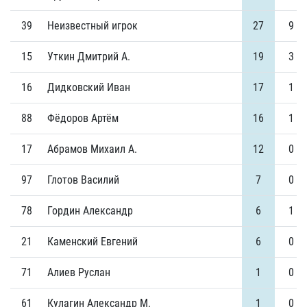
39
Неизвестный игрок
27
9
15
Уткин Дмитрий А.
19
3
16
Дидковский Иван
17
1
88
Фёдоров Артём
16
1
17
Абрамов Михаил А.
12
0
97
Глотов Василий
7
0
78
Гордин Александр
6
1
21
Каменский Евгений
6
0
71
Алиев Руслан
1
0
61
Кулагин Александр М.
1
0