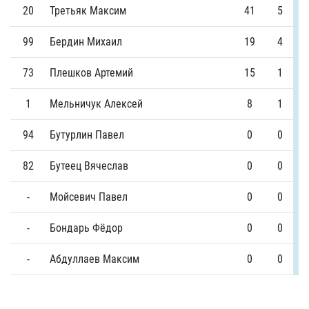
20
Третьяк Максим
41
5
99
Бердин Михаил
19
4
73
Плешков Артемий
15
1
1
Мельничук Алексей
8
1
94
Бутурлин Павел
0
0
82
Бутеец Вячеслав
0
0
-
Мойсевич Павел
0
0
-
Бондарь Фёдор
0
0
-
Абдуллаев Максим
0
0