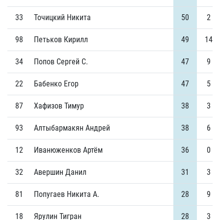
33
Точицкий Никита
50
2
98
Петьков Кирилл
49
14
34
Попов Сергей С.
47
9
22
Бабенко Егор
47
5
87
Хафизов Тимур
38
3
93
Алтыбармакян Андрей
38
6
12
Иванюженков Артём
36
0
32
Авершин Данил
31
3
81
Попугаев Никита А.
28
9
18
Ярулин Тигран
28
3