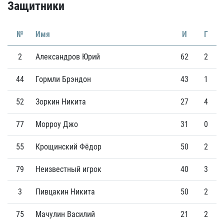
Защитники
№
Имя
И
Г
2
Александров Юрий
62
2
44
Гормли Брэндон
43
1
52
Зоркин Никита
27
4
77
Морроу Джо
31
0
55
Крощинский Фёдор
50
2
79
Неизвестный игрок
40
3
3
Пивцакин Никита
50
2
75
Мачулин Василий
21
2