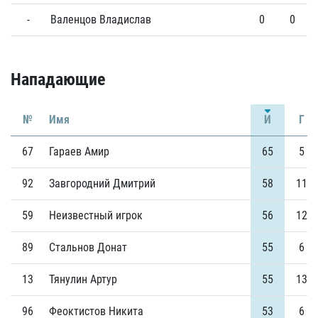
-
Валенцов Владислав
0
0
Нападающие
№
Имя
И
Г
67
Гараев Амир
65
5
92
Завгородний Дмитрий
58
11
59
Неизвестный игрок
56
12
89
Стальнов Донат
55
6
13
Тянулин Артур
55
13
96
Феоктистов Никита
53
6