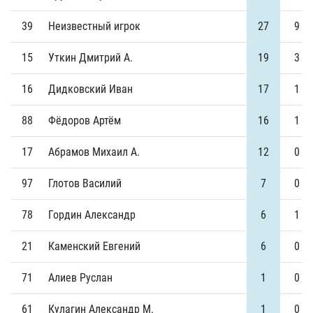
39
Неизвестный игрок
27
9
15
Уткин Дмитрий А.
19
3
16
Дидковский Иван
17
1
88
Фёдоров Артём
16
1
17
Абрамов Михаил А.
12
0
97
Глотов Василий
7
0
78
Гордин Александр
6
1
21
Каменский Евгений
6
0
71
Алиев Руслан
1
0
61
Кулагин Александр М.
1
0