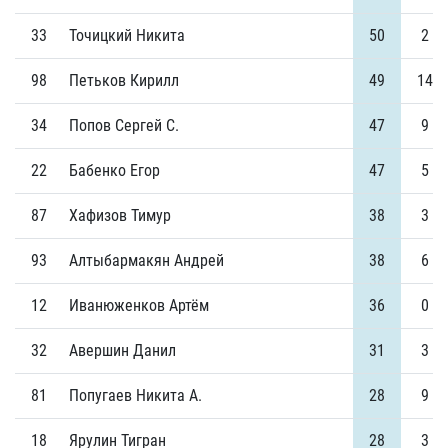
33
Точицкий Никита
50
2
98
Петьков Кирилл
49
14
34
Попов Сергей С.
47
9
22
Бабенко Егор
47
5
87
Хафизов Тимур
38
3
93
Алтыбармакян Андрей
38
6
12
Иванюженков Артём
36
0
32
Авершин Данил
31
3
81
Попугаев Никита А.
28
9
18
Ярулин Тигран
28
3