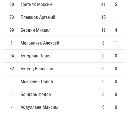
20
Третьяк Максим
41
5
73
Плешков Артемий
15
1
99
Бердин Михаил
19
4
1
Мельничук Алексей
8
1
94
Бутурлин Павел
0
0
82
Бутеец Вячеслав
0
0
-
Мойсевич Павел
0
0
-
Бондарь Фёдор
0
0
-
Абдуллаев Максим
0
0