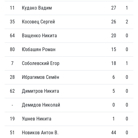
11
Кудако Вадим
27
1
35
Косовец Сергей
26
2
64
Ващенко Никита
20
0
80
Юзбашян Роман
15
0
7
Соболевский Егор
18
1
28
Ибрагимов Семён
6
0
62
Димитров Никита
5
0
-
Демидов Николай
0
0
19
Ушнев Никита
1
0
51
Новиков Антон В.
44
0