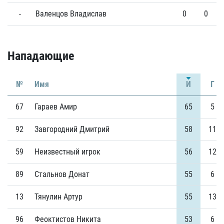
-
Валенцов Владислав
0
0
Нападающие
№
Имя
И
Г
67
Гараев Амир
65
5
92
Завгородний Дмитрий
58
11
59
Неизвестный игрок
56
12
89
Стальнов Донат
55
6
13
Тянулин Артур
55
13
96
Феоктистов Никита
53
6