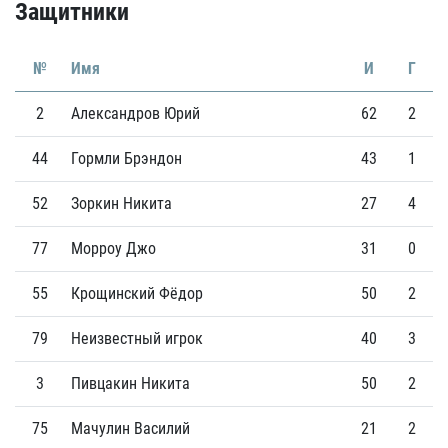
Защитники
№
Имя
И
Г
2
Александров Юрий
62
2
44
Гормли Брэндон
43
1
52
Зоркин Никита
27
4
77
Морроу Джо
31
0
55
Крощинский Фёдор
50
2
79
Неизвестный игрок
40
3
3
Пивцакин Никита
50
2
75
Мачулин Василий
21
2