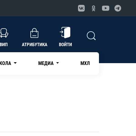
ВИП
АТРИБУТИКА
ВОЙТИ
КОЛА
МЕДИА
МХЛ