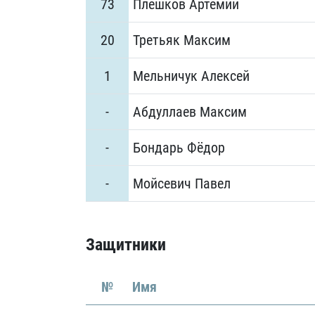
73
Плешков Артемий
20
Третьяк Максим
1
Мельничук Алексей
-
Абдуллаев Максим
-
Бондарь Фёдор
-
Мойсевич Павел
Защитники
№
Имя