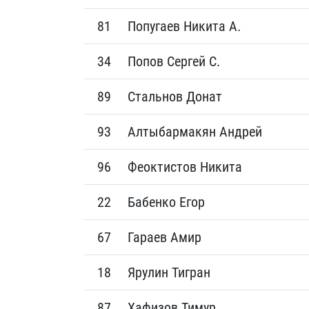
81
Попугаев Никита А.
34
Попов Сергей С.
89
Стальнов Донат
93
Алтыбармакян Андрей
96
Феоктистов Никита
22
Бабенко Егор
67
Гараев Амир
18
Ярулин Тигран
87
Хафизов Тимур