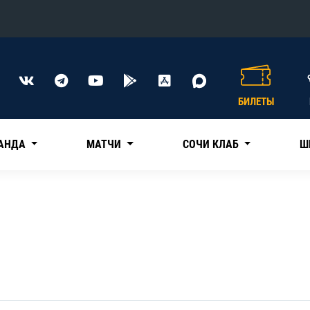
Конференция «Восток»
Дивизион Харламова
БИЛЕТЫ
Автомобилист
сляции
Ак Барс
АНДА
МАТЧИ
СОЧИ КЛАБ
Ш
Металлург Мг
Нефтехимик
 трансляции
Трактор
магазин
Дивизион Чернышева
Авангард
ние КХЛ
Адмирал