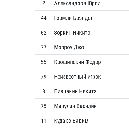
2
Александров Юрий
44
Гормли Брэндон
52
Зоркин Никита
77
Морроу Джо
55
Крощинский Фёдор
79
Неизвестный игрок
3
Пивцакин Никита
75
Мачулин Василий
11
Кудако Вадим