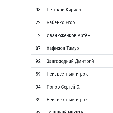
98
Петьков Кирилл
22
Бабенко Егор
12
Иванюженков Артём
87
Хафизов Тимур
92
Завгородний Дмитрий
59
Неизвестный игрок
34
Попов Сергей С.
39
Неизвестный игрок
33
Точицкий Никита