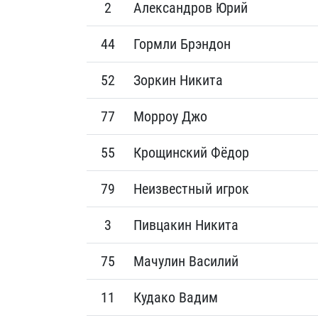
2
Александров Юрий
44
Гормли Брэндон
52
Зоркин Никита
77
Морроу Джо
55
Крощинский Фёдор
79
Неизвестный игрок
3
Пивцакин Никита
75
Мачулин Василий
11
Кудако Вадим