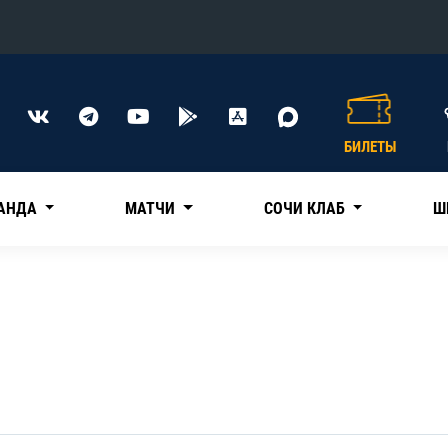
Конференция «Восток»
Дивизион Харламова
БИЛЕТЫ
Автомобилист
сляции
Ак Барс
АНДА
МАТЧИ
СОЧИ КЛАБ
Ш
Металлург Мг
Нефтехимик
 трансляции
Трактор
магазин
Дивизион Чернышева
Авангард
ние КХЛ
Адмирал