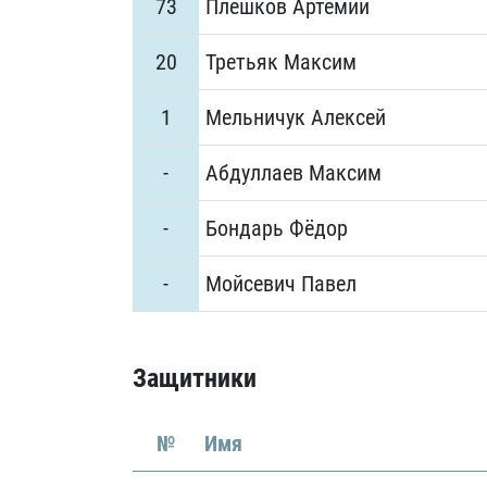
73
Плешков Артемий
20
Третьяк Максим
1
Мельничук Алексей
-
Абдуллаев Максим
-
Бондарь Фёдор
-
Мойсевич Павел
Защитники
№
Имя