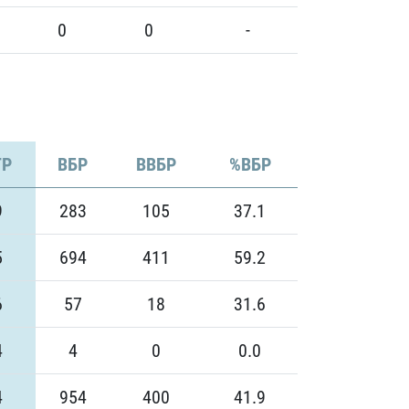
0
0
-
Р
ВБР
ВВБР
%ВБР
9
283
105
37.1
5
694
411
59.2
6
57
18
31.6
4
4
0
0.0
4
954
400
41.9