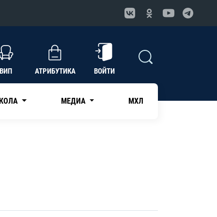
ВИП
АТРИБУТИКА
ВОЙТИ
КОЛА
МЕДИА
МХЛ