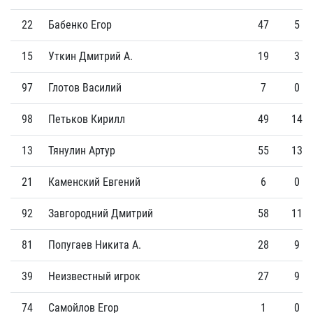
22
Бабенко Егор
47
5
15
Уткин Дмитрий А.
19
3
97
Глотов Василий
7
0
98
Петьков Кирилл
49
14
13
Тянулин Артур
55
13
21
Каменский Евгений
6
0
92
Завгородний Дмитрий
58
11
81
Попугаев Никита А.
28
9
39
Неизвестный игрок
27
9
74
Самойлов Егор
1
0