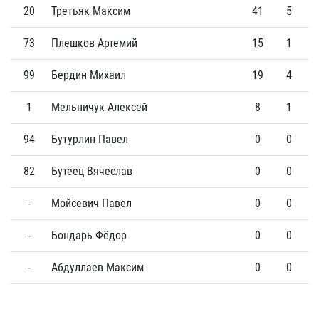
20
Третьяк Максим
41
5
73
Плешков Артемий
15
1
99
Бердин Михаил
19
4
1
Мельничук Алексей
8
1
94
Бутурлин Павел
0
0
82
Бутеец Вячеслав
0
0
-
Мойсевич Павел
0
0
-
Бондарь Фёдор
0
0
-
Абдуллаев Максим
0
0