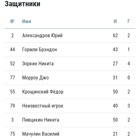
Защитники
№
Имя
И
Г
2
Александров Юрий
62
2
44
Гормли Брэндон
43
1
52
Зоркин Никита
27
4
77
Морроу Джо
31
0
55
Крощинский Фёдор
50
2
79
Неизвестный игрок
40
3
3
Пивцакин Никита
50
2
75
Мачулин Василий
21
2