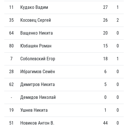
11
Кудако Вадим
27
1
35
Косовец Сергей
26
2
64
Ващенко Никита
20
0
80
Юзбашян Роман
15
0
7
Соболевский Егор
18
1
28
Ибрагимов Семён
6
0
62
Димитров Никита
5
0
-
Демидов Николай
0
0
19
Ушнев Никита
1
0
51
Новиков Антон В.
44
0