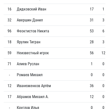
16
Дидковский Иван
17
1
32
Авершин Данил
31
3
96
Феоктистов Никита
53
6
18
Ярулин Тигран
28
3
59
Неизвестный игрок
56
12
71
Алиев Руслан
1
0
-
Ромаев Михаил
0
0
12
Иванюженков Артём
36
0
17
Абрамов Михаил А.
12
0
-
Круглов Илья
0
0