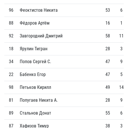
96
Феоктистов Никита
53
6
88
Фёдоров Артём
16
1
92
Завгородний Дмитрий
58
11
18
Ярулин Тигран
28
3
34
Попов Сергей С.
47
9
22
Бабенко Егор
47
5
98
Петьков Кирилл
49
14
81
Попугаев Никита А.
28
9
89
Стальнов Донат
55
6
87
Хафизов Тимур
38
3