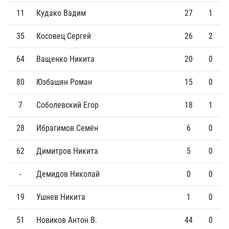
11
Кудако Вадим
27
1
35
Косовец Сергей
26
2
64
Ващенко Никита
20
0
80
Юзбашян Роман
15
0
7
Соболевский Егор
18
1
28
Ибрагимов Семён
6
0
62
Димитров Никита
5
0
-
Демидов Николай
0
0
19
Ушнев Никита
1
0
51
Новиков Антон В.
44
0