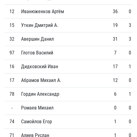
12
Иванюженков Артём
36
0
15
Уткин Дмитрий А.
19
3
32
Авершин Данил
31
3
97
Глотов Василий
7
0
16
Дидковский Иван
17
1
17
Абрамов Михаил А.
12
0
78
Гордин Александр
6
1
-
Ромаев Михаил
0
0
74
Самойлов Егор
1
0
71
Алиев Руслан
1
0