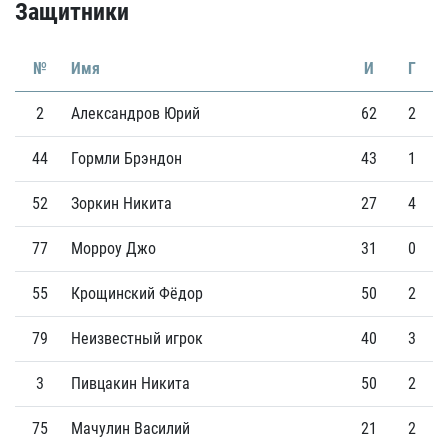
Защитники
№
Имя
И
Г
2
Александров Юрий
62
2
44
Гормли Брэндон
43
1
52
Зоркин Никита
27
4
77
Морроу Джо
31
0
55
Крощинский Фёдор
50
2
79
Неизвестный игрок
40
3
3
Пивцакин Никита
50
2
75
Мачулин Василий
21
2