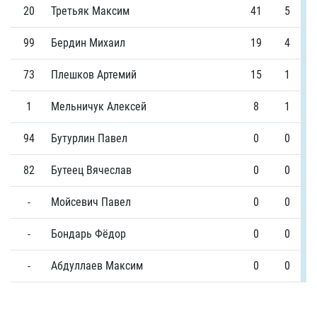
20
Третьяк Максим
41
5
99
Бердин Михаил
19
4
73
Плешков Артемий
15
1
1
Мельничук Алексей
8
1
94
Бутурлин Павел
0
0
82
Бутеец Вячеслав
0
0
-
Мойсевич Павел
0
0
-
Бондарь Фёдор
0
0
-
Абдуллаев Максим
0
0