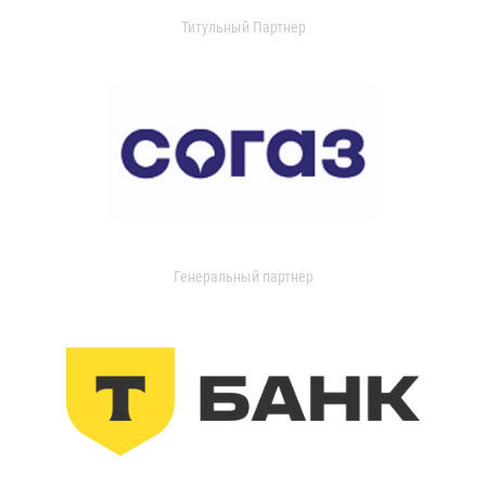
Титульный Партнер
Генеральный партнер