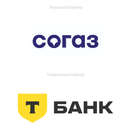
Титульный Партнер
Генеральный партнер