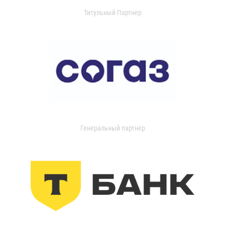
Титульный Партнер
Генеральный партнер