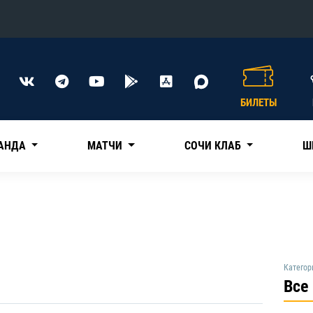
Конференция «Восток»
Дивизион Харламова
БИЛЕТЫ
Автомобилист
сляции
Ак Барс
АНДА
МАТЧИ
СОЧИ КЛАБ
Ш
Металлург Мг
Нефтехимик
 трансляции
Трактор
магазин
Дивизион Чернышева
Категор
Авангард
Все
ние КХЛ
Адмирал