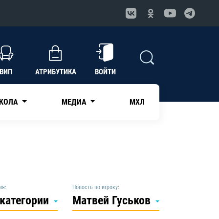
ВИП
АТРИБУТИКА
ВОЙТИ
КОЛА
МЕДИА
МХЛ
ия:
Новость по игроку:
 категории
Матвей Гуськов