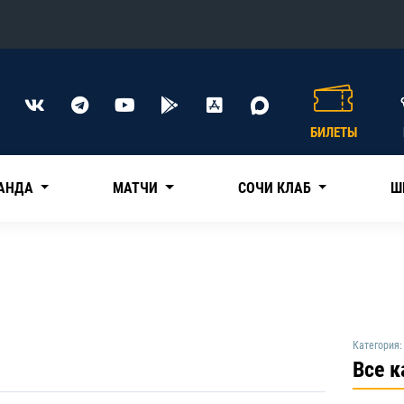
Конференция «Восток»
Дивизион Харламова
БИЛЕТЫ
Автомобилист
сляции
Ак Барс
АНДА
МАТЧИ
СОЧИ КЛАБ
Ш
Металлург Мг
Нефтехимик
 трансляции
Трактор
магазин
Дивизион Чернышева
Категория:
Авангард
Все 
ние КХЛ
Адмирал