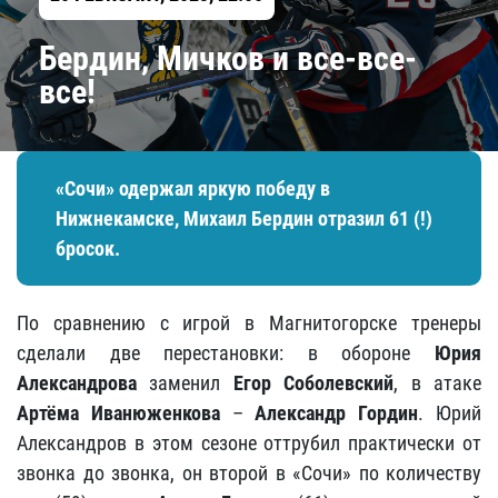
Бердин, Мичков и все-все-
все!
«Сочи» одержал яркую победу в
Нижнекамске, Михаил Бердин отразил 61 (!)
бросок.
По сравнению с игрой в Магнитогорске тренеры
сделали две перестановки: в обороне
Юрия
Александрова
заменил
Егор Соболевский
, в атаке
Артёма Иванюженкова
–
Александр Горди
н
. Юрий
Александров в этом сезоне оттрубил практически от
звонка до звонка, он второй в «Сочи» по количеству