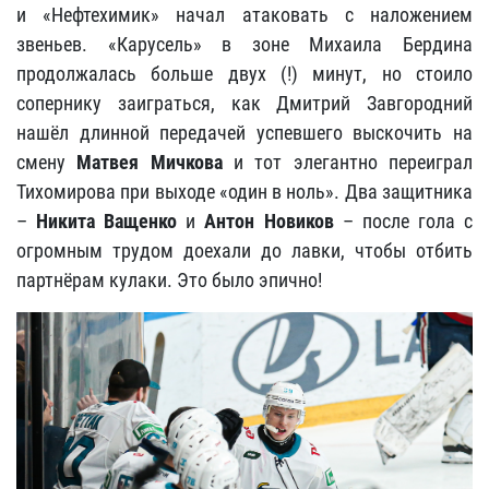
и «Нефтехимик» начал атаковать с наложением
звеньев. «Карусель» в зоне Михаила Бердина
продолжалась больше двух (!) минут, но стоило
сопернику заиграться, как Дмитрий Завгородний
нашёл длинной передачей успевшего выскочить на
смену
Матвея Мичков
а
и тот элегантно переиграл
Тихомирова при выходе «один в ноль». Два защитника
–
Никита Ващенко
и
Антон Новико
в
– после гола с
огромным трудом доехали до лавки, чтобы отбить
партнёрам кулаки. Это было эпично!