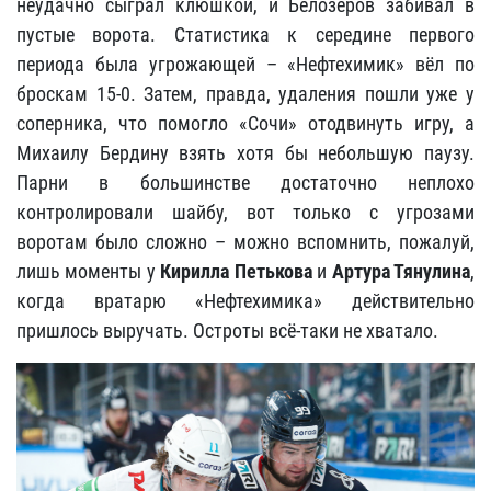
неудачно сыграл клюшкой, и Белозёров забивал в
пустые ворота. Статистика к середине первого
периода была угрожающей – «Нефтехимик» вёл по
броскам 15-0. Затем, правда, удаления пошли уже у
соперника, что помогло «Сочи» отодвинуть игру, а
Михаилу Бердину взять хотя бы небольшую паузу.
Парни в большинстве достаточно неплохо
контролировали шайбу, вот только с угрозами
воротам было сложно – можно вспомнить, пожалуй,
лишь моменты у
Кирилла Петькова
и
Артура Тянулина
,
когда вратарю «Нефтехимика» действительно
пришлось выручать. Остроты всё-таки не хватало.