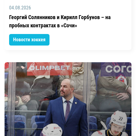
04.08.2026
Георгий Солянников и Кирилл Горбунов – на
пробных контрактах в «Сочи»
Новости хоккея