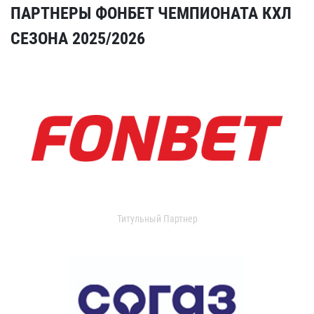
ПАРТНЕРЫ ФОНБЕТ ЧЕМПИОНАТА КХЛ
СЕЗОНА 2025/2026
Титульный Партнер