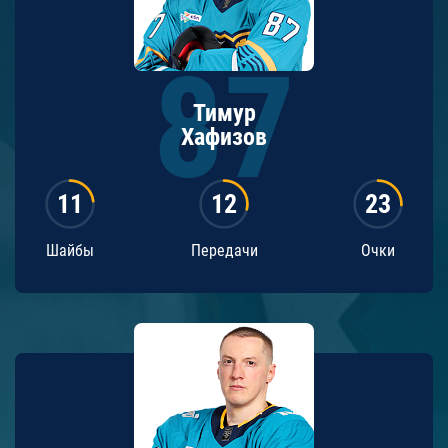
Тимур
Хафизов
11
12
23
Шайбы
Передачи
Очки