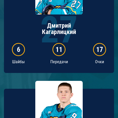
Дмитрий
Кагарлицкий
6
11
17
Шайбы
Передачи
Очки