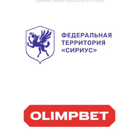
Администрация Краснодарского края