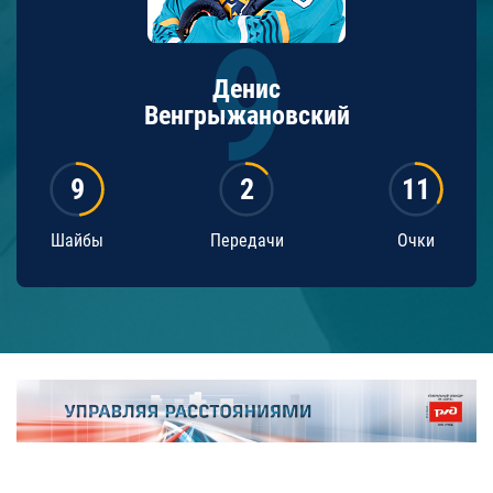
Денис
Венгрыжановский
9
2
11
Шайбы
Передачи
Очки