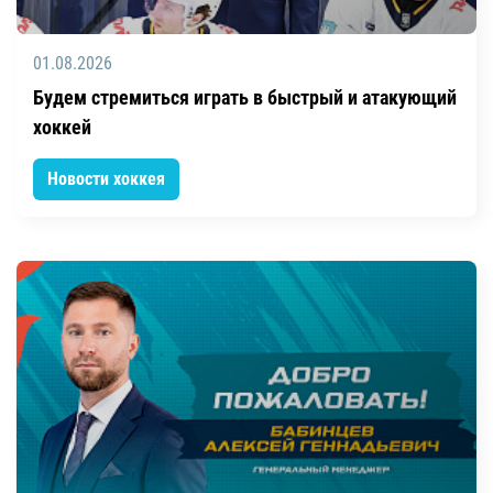
01.08.2026
Будем стремиться играть в быстрый и атакующий
хоккей
Новости хоккея