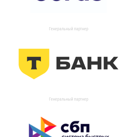
Генеральный партнер
Генеральный партнер