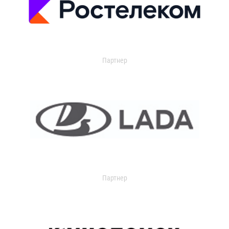
Партнер
Партнер