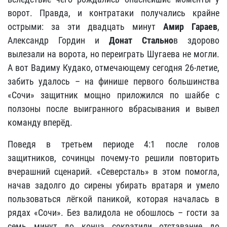
ворот. Правда, и контратаки получались крайне
острыми: за эти двадцать минут
Амир Гараев
,
Александр Гордин и
Донат Стально
в здорово
вылезали на ворота, но переиграть Шугаева не могли.
А вот Вадиму Кудако, отмечающему сегодня 26-летие,
забить удалось – на финише первого большинства
«Сочи» защитник мощно приложился по шайбе с
ползоны после выигранного вбрасывания и вывел
команду вперёд.
Поведя в третьем периоде 4:1 после голов
защитников, сочинцы почему-то решили повторить
вчерашний сценарий. «Северсталь» в этом помогла,
начав задолго до сирены убирать вратаря и умело
пользоваться лёгкой паникой, которая началась в
рядах «Сочи». Без валидола не обошлось – гости за
семь минут до конца сократили отставание до