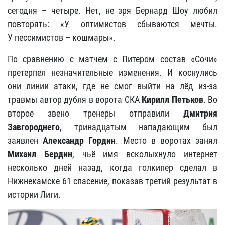
сегодня – четыре. Нет, не зря Бернард Шоу любил
повторять: «У оптимистов сбываются мечты.
У пессимистов – кошмары».
По сравнению с матчем с Питером состав «Сочи»
претерпел незначительные изменения. И коснулись
они линии атаки, где не смог выйти на лёд из-за
травмы автор дубля в ворота СКА
Кирилл Петьков
. Во
второе звено тренеры отправили
Дмитрия
Завгороднег
о
, тринадцатым нападающим был
заявлен
Александр Гордин
. Место в воротах занял
Михаил Бердин
, чьё имя всколыхнуло интернет
несколько дней назад, когда голкипер сделал в
Нижнекамске 61 спасение, показав третий результат в
истории Лиги.