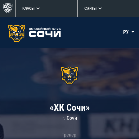
Клубы
Сайты
РУ
«ХК Сочи»
г. Сочи
Тренер: