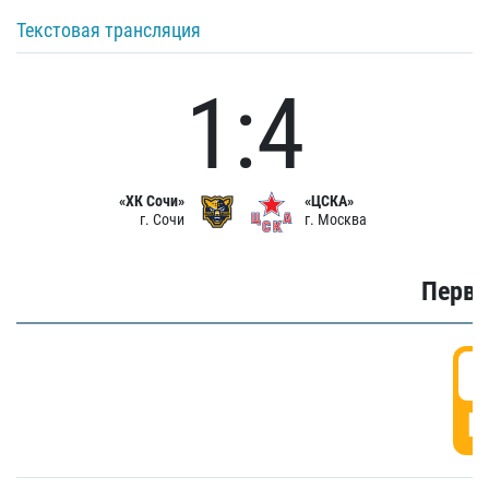
Текстовая трансляция
1:4
«ХК Сочи»
«ЦСКА»
г. Сочи
г. Москва
Первы
0
Г