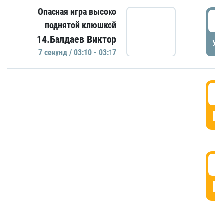
Опасная игра высоко
0
поднятой клюшкой
14.Балдаев Виктор
УД
7 секунд / 03:10 - 03:17
0
Г
0
Г