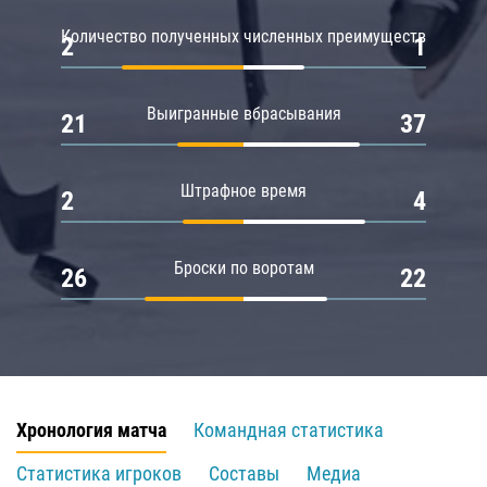
Количество полученных численных преимуществ
2
1
Выигранные вбрасывания
21
37
Штрафное время
2
4
Броски по воротам
26
22
Хронология матча
Командная статистика
Статистика игроков
Составы
Медиа