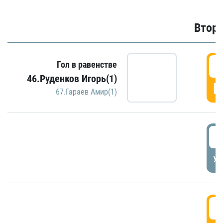
Второ
2
Гол в равенстве
46.Руденков Игорь(1)
Г
67.Гараев Амир(1)
2
УД
3