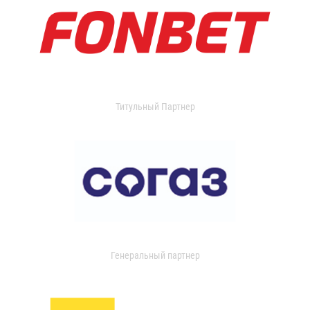
Титульный Партнер
Генеральный партнер