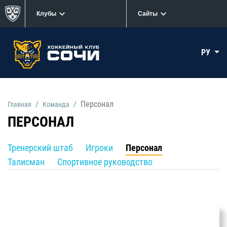
Клубы
Сайты
РУ
Персонал
Главная
Кoманда
ПЕРСОНАЛ
Тренерский штаб
Игроки
Персонал
Талисман
Спортивное руководство