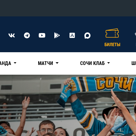
Конференция «Восток»
Дивизион Харламова
БИЛЕТЫ
Автомобилист
сляции
Ак Барс
АНДА
МАТЧИ
СОЧИ КЛАБ
Ш
Металлург Мг
Нефтехимик
 трансляции
Трактор
магазин
Дивизион Чернышева
Авангард
ние КХЛ
Адмирал