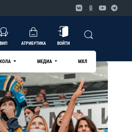
ВИП
АТРИБУТИКА
ВОЙТИ
КОЛА
МЕДИА
МХЛ