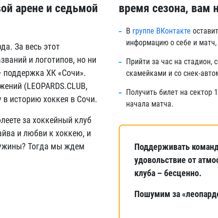
вой арене и седьмой
время сезона, вам 
В
группе ВКонтакте
оставит
информацию о себе и матч,
да. За весь этот
ваний и логотипов, но ни
Прийти за час на стадион, 
– поддержка ХК «Сочи».
скамейками и со снек-авто
ижений (LEOPARDS.CLUB,
Получить билет на сектор 
у в историю хоккея в Сочи.
начала матча.
леете за хоккейный клуб
йва и любви к хоккею, и
ружины? Тогда мы ждем
Поддерживать команд
удовольствие от атмо
клуба – бесценно.
Пошумим за «леопардо