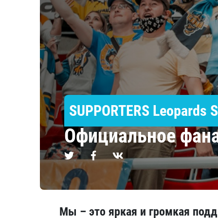
Локомотив
Северсталь
ЦСКА
Шанхайские Драконы
SUPPORTERS Leopards S
Официальное фана
Мы – это яркая и громкая подд