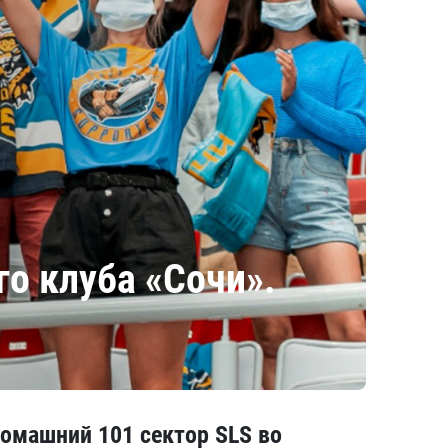
о клуба «Сочи».
омашний 101 сектор SLS во