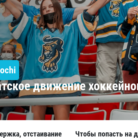
Амур
Барыс
Салават Юлаев
Сибирь
ochi
тское движение хоккейног
ержка, отстаивание
Чтобы попасть на д