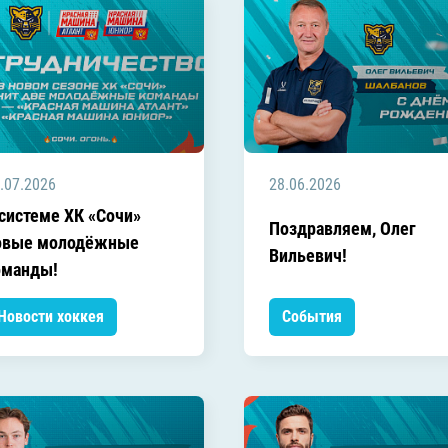
.07.2026
28.06.2026
 системе ХК «Сочи»
Поздравляем, Олег
овые молодёжные
Вильевич!
оманды!
Новости хоккея
События