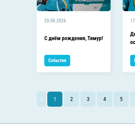
20.06.2026
17
Д
C днём рождения, Тимур!
ос
События
1
2
3
4
5