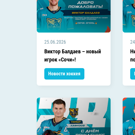
25.06.2026
24
Виктор Балдаев – новый
Н
игрок «Сочи»!
п
Новости хоккея