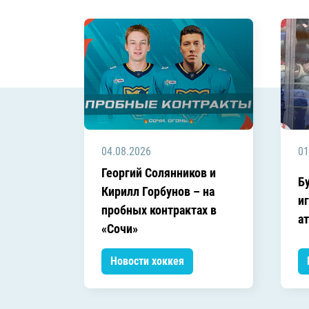
Локомотив
Северсталь
ЦСКА
Шанхайские Драконы
04.08.2026
01
Георгий Солянников и
Б
Кирилл Горбунов – на
и
пробных контрактах в
а
«Сочи»
Новости хоккея