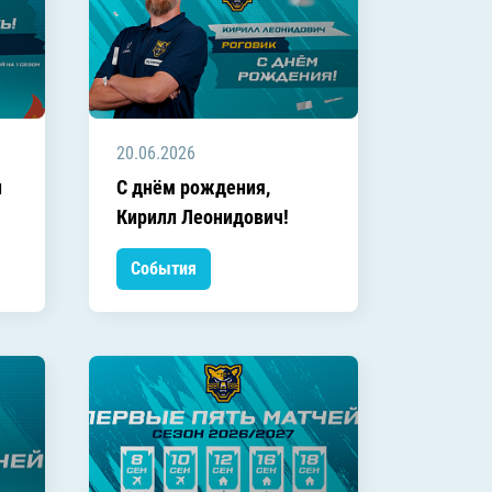
20.06.2026
л
C днём рождения,
Кирилл Леонидович!
События