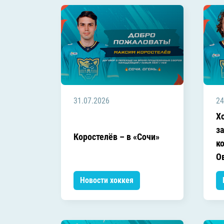
31.07.2026
24
Х
з
Коростелёв – в «Сочи»
к
О
Новости хоккея