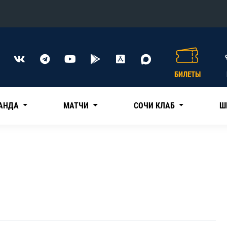
Конференция «Восток»
Дивизион Харламова
БИЛЕТЫ
Автомобилист
сляции
Ак Барс
АНДА
МАТЧИ
СОЧИ КЛАБ
Ш
Металлург Мг
Нефтехимик
 трансляции
Трактор
магазин
Дивизион Чернышева
Авангард
ние КХЛ
Адмирал