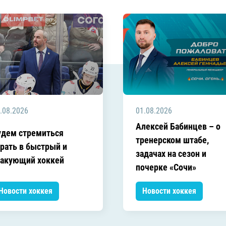
Амур
Барыс
Салават Юлаев
Сибирь
.08.2026
01.08.2026
Алексей Бабинцев – о
удем стремиться
тренерском штабе,
грать в быстрый и
задачах на сезон и
такующий хоккей
почерке «Сочи»
Новости хоккея
Новости хоккея