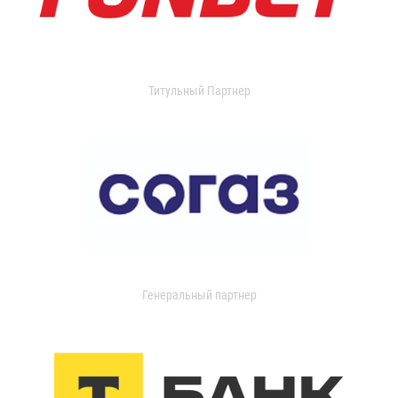
Титульный Партнер
Генеральный партнер