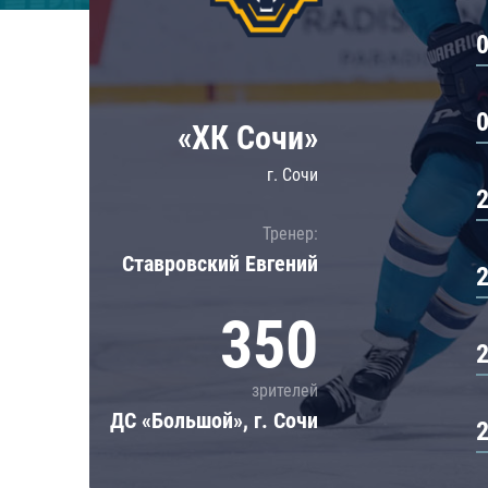
Локомотив
Северсталь
ЦСКА
Шанхайские Драконы
«ХК Сочи»
г. Сочи
Тренер:
Ставровский Евгений
350
зрителей
ДС «Большой», г. Сочи