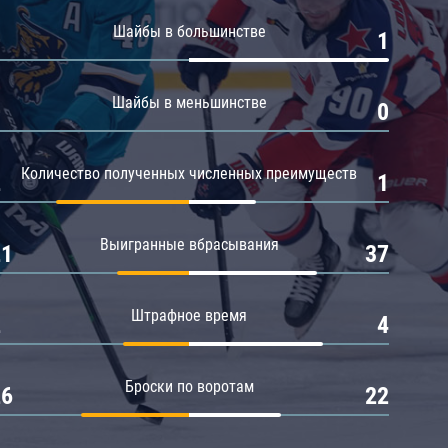
Амур
Шайбы в большинстве
0
1
Барыс
Салават Юлаев
Шайбы в меньшинстве
0
0
Сибирь
Количество полученных численных преимуществ
2
1
Выигранные вбрасывания
21
37
Штрафное время
2
4
Броски по воротам
26
22