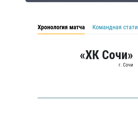
Хронология матча
Командная стати
«ХК Сочи»
г. Сочи