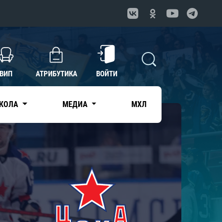
ВИП
АТРИБУТИКА
ВОЙТИ
КОЛА
МЕДИА
МХЛ