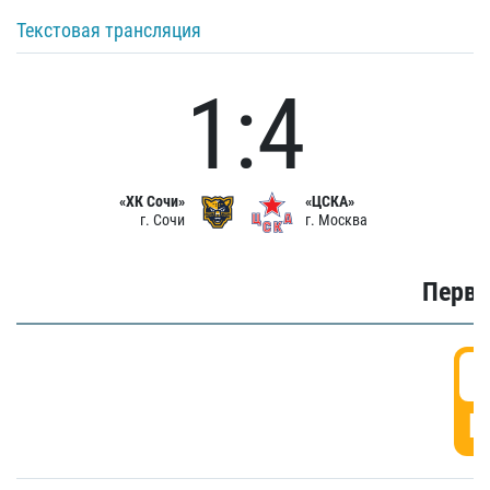
Текстовая трансляция
1:4
«ХК Сочи»
«ЦСКА»
г. Сочи
г. Москва
Первы
0
Г