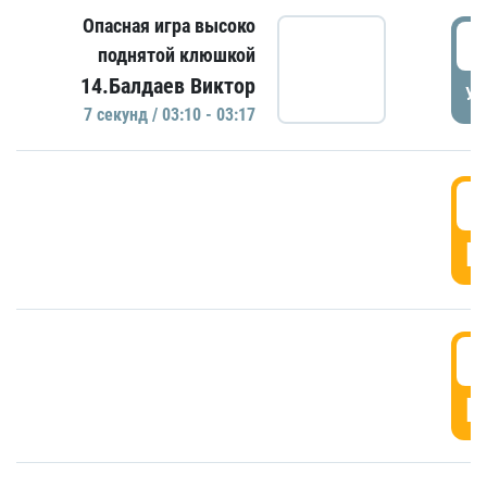
Опасная игра высоко
0
поднятой клюшкой
14.Балдаев Виктор
УД
7 секунд / 03:10 - 03:17
0
Г
0
Г