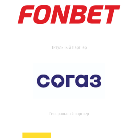
Титульный Партнер
Генеральный партнер