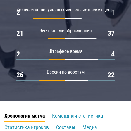
Количество полученных численных преимуществ
2
1
Выигранные вбрасывания
21
37
Штрафное время
2
4
Броски по воротам
26
22
Хронология матча
Командная статистика
Статистика игроков
Составы
Медиа