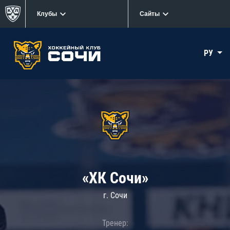
Клубы
Сайты
РУ
«ХК Сочи»
г. Сочи
Тренер: