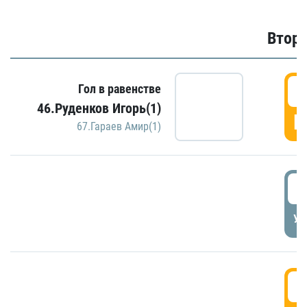
Второ
2
Гол в равенстве
46.Руденков Игорь(1)
Г
67.Гараев Амир(1)
2
УД
3