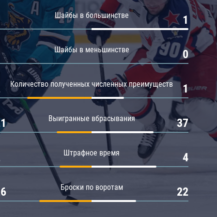
Амур
Шайбы в большинстве
0
1
Барыс
Салават Юлаев
Шайбы в меньшинстве
0
0
Сибирь
Количество полученных численных преимуществ
2
1
Выигранные вбрасывания
21
37
Штрафное время
2
4
Броски по воротам
26
22