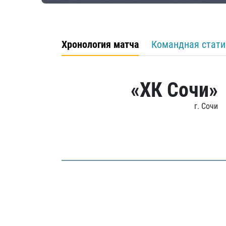
Хронология матча
Командная стати
«ХК Сочи»
г. Сочи