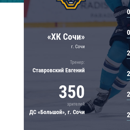
Локомотив
Северсталь
ЦСКА
Шанхайские Драконы
«ХК Сочи»
г. Сочи
Тренер:
Ставровский Евгений
350
зрителей
ДС «Большой», г. Сочи