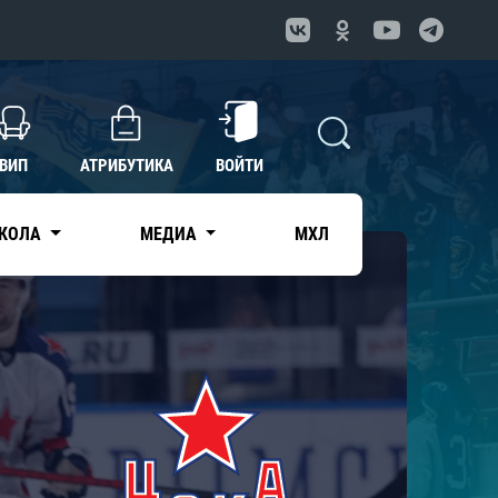
ВИП
АТРИБУТИКА
ВОЙТИ
КОЛА
МЕДИА
МХЛ