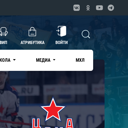
ВИП
АТРИБУТИКА
ВОЙТИ
КОЛА
МЕДИА
МХЛ