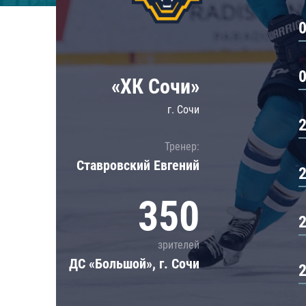
Локомотив
Северсталь
ЦСКА
Шанхайские Драконы
«ХК Сочи»
г. Сочи
Тренер:
Ставровский Евгений
350
зрителей
ДС «Большой», г. Сочи