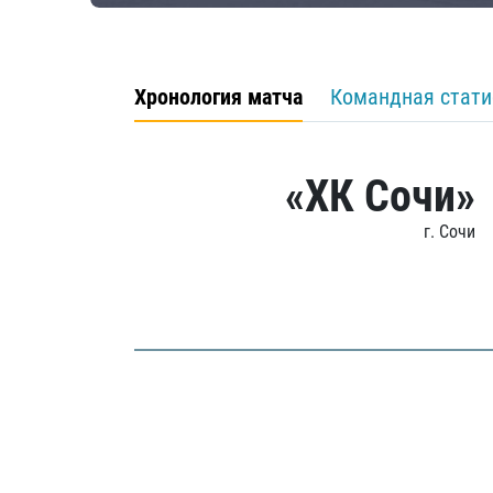
Хронология матча
Командная стати
«ХК Сочи»
г. Сочи