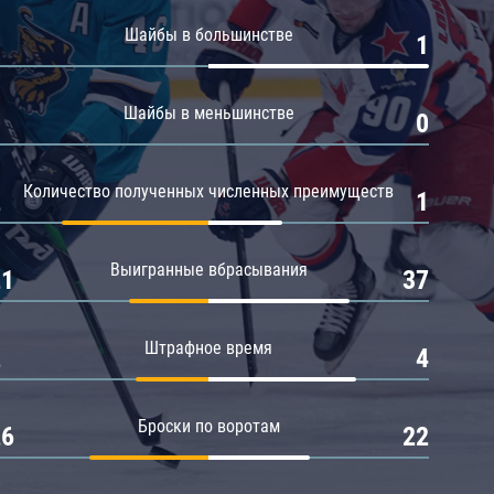
Амур
Шайбы в большинстве
0
1
Барыс
Салават Юлаев
Шайбы в меньшинстве
0
0
Сибирь
Количество полученных численных преимуществ
2
1
Выигранные вбрасывания
21
37
Штрафное время
2
4
Броски по воротам
26
22