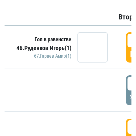
Второ
2
Гол в равенстве
46.Руденков Игорь(1)
Г
67.Гараев Амир(1)
2
УД
3