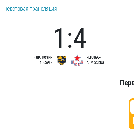
Текстовая трансляция
1:4
«ХК Сочи»
«ЦСКА»
г. Сочи
г. Москва
Первы
0
Г