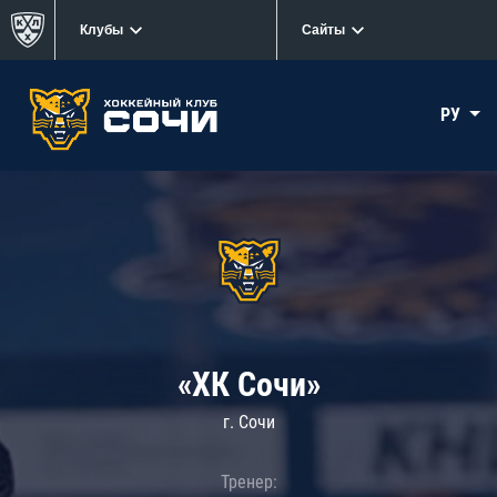
Клубы
Сайты
РУ
«ХК Сочи»
г. Сочи
Тренер: