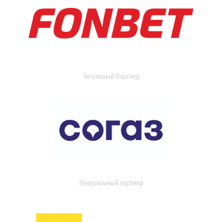
Титульный Партнер
Генеральный партнер