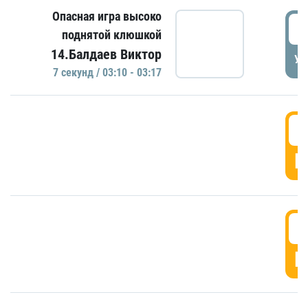
Опасная игра высоко
0
поднятой клюшкой
14.Балдаев Виктор
УД
7 секунд / 03:10 - 03:17
0
Г
0
Г