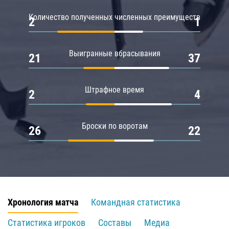
Количество полученных численных преимуществ
2
1
Выигранные вбрасывания
21
37
Штрафное время
2
4
Броски по воротам
26
22
Хронология матча
Командная статистика
Статистика игроков
Составы
Медиа