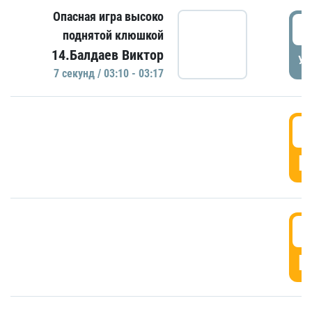
Опасная игра высоко
0
поднятой клюшкой
14.Балдаев Виктор
УД
7 секунд / 03:10 - 03:17
0
Г
0
Г