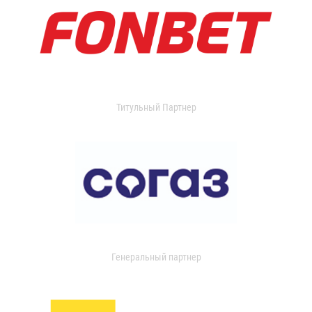
Титульный Партнер
Генеральный партнер