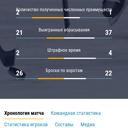
Количество полученных численных преимуществ
2
1
Выигранные вбрасывания
21
37
Штрафное время
2
4
Броски по воротам
26
22
Хронология матча
Командная статистика
Статистика игроков
Составы
Медиа