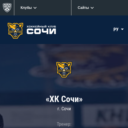
Клубы
Сайты
РУ
«ХК Сочи»
г. Сочи
Тренер: