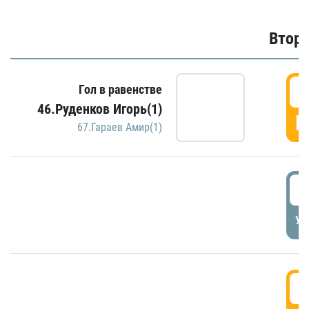
Второ
2
Гол в равенстве
46.Руденков Игорь(1)
Г
67.Гараев Амир(1)
2
УД
3