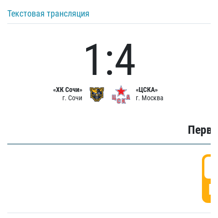
Текстовая трансляция
1:4
«ХК Сочи»
«ЦСКА»
г. Сочи
г. Москва
Первы
0
Г