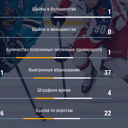
Амур
Шайбы в большинстве
0
1
Барыс
Салават Юлаев
Шайбы в меньшинстве
0
0
Сибирь
Количество полученных численных преимуществ
2
1
Выигранные вбрасывания
21
37
Штрафное время
2
4
Броски по воротам
26
22