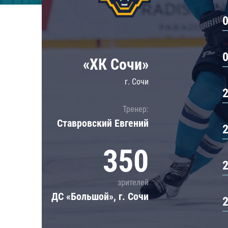
Локомотив
Северсталь
ЦСКА
Шанхайские Драконы
«ХК Сочи»
г. Сочи
Тренер:
Ставровский Евгений
350
зрителей
ДС «Большой», г. Сочи