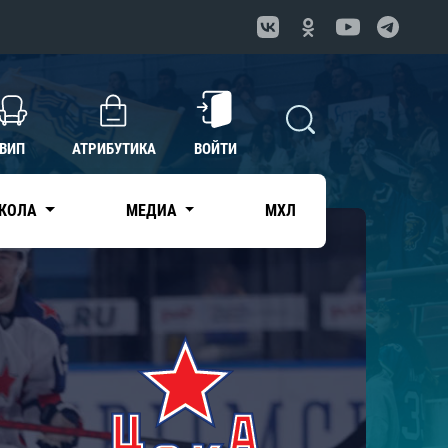
ВИП
АТРИБУТИКА
ВОЙТИ
КОЛА
МЕДИА
МХЛ