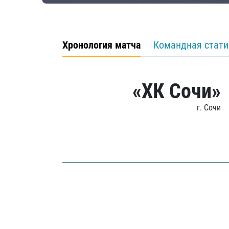
Хронология матча
Командная стати
«ХК Сочи»
г. Сочи