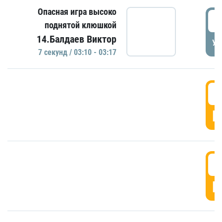
Опасная игра высоко
0
поднятой клюшкой
14.Балдаев Виктор
УД
7 секунд / 03:10 - 03:17
0
Г
0
Г