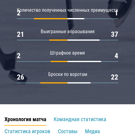
Количество полученных численных преимуществ
2
1
Выигранные вбрасывания
21
37
Штрафное время
2
4
Броски по воротам
26
22
Хронология матча
Командная статистика
Статистика игроков
Составы
Медиа