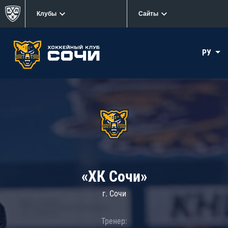
Клубы
Сайты
РУ
«ХК Сочи»
г. Сочи
Тренер: