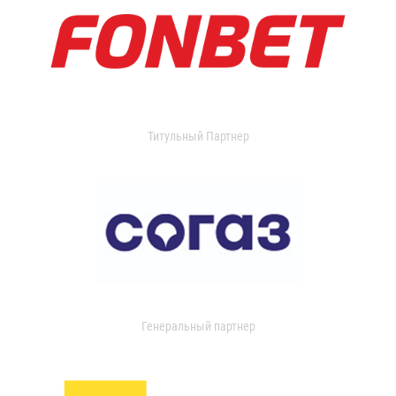
Титульный Партнер
Генеральный партнер