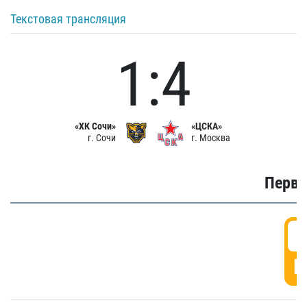
Текстовая трансляция
1:4
«ХК Сочи»
«ЦСКА»
г. Сочи
г. Москва
Первы
0
Г