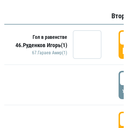
Второ
2
Гол в равенстве
46.Руденков Игорь(1)
Г
67.Гараев Амир(1)
2
УД
3