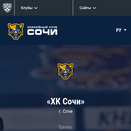
Клубы
Сайты
РУ
«ХК Сочи»
г. Сочи
Тренер: