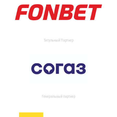
Титульный Партнер
Генеральный партнер