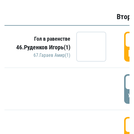
Второ
2
Гол в равенстве
46.Руденков Игорь(1)
Г
67.Гараев Амир(1)
2
УД
3