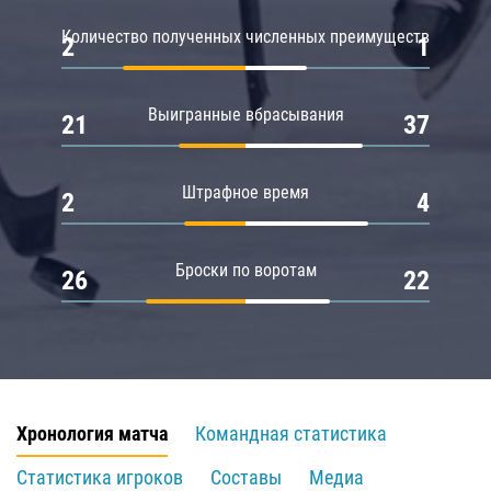
Количество полученных численных преимуществ
2
1
Выигранные вбрасывания
21
37
Штрафное время
2
4
Броски по воротам
26
22
Хронология матча
Командная статистика
Статистика игроков
Составы
Медиа