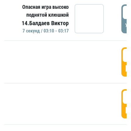
Опасная игра высоко
0
поднятой клюшкой
14.Балдаев Виктор
УД
7 секунд / 03:10 - 03:17
0
Г
0
Г