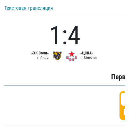
Текстовая трансляция
1:4
«ХК Сочи»
«ЦСКА»
г. Сочи
г. Москва
Первы
0
Г