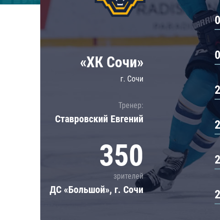
Локомотив
Северсталь
ЦСКА
Шанхайские Драконы
«ХК Сочи»
г. Сочи
Тренер:
Ставровский Евгений
350
зрителей
ДС «Большой», г. Сочи