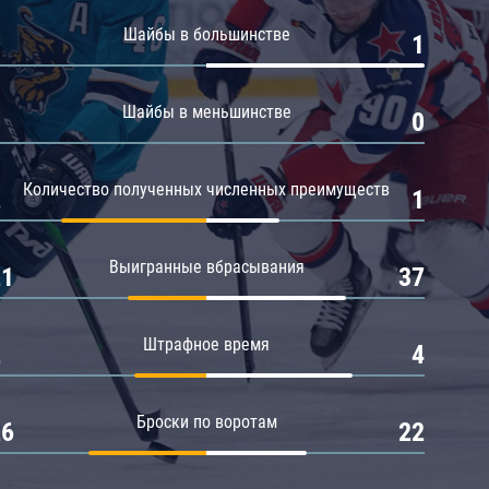
Амур
Шайбы в большинстве
0
1
Барыс
Салават Юлаев
Шайбы в меньшинстве
0
0
Сибирь
Количество полученных численных преимуществ
2
1
Выигранные вбрасывания
21
37
Штрафное время
2
4
Броски по воротам
26
22