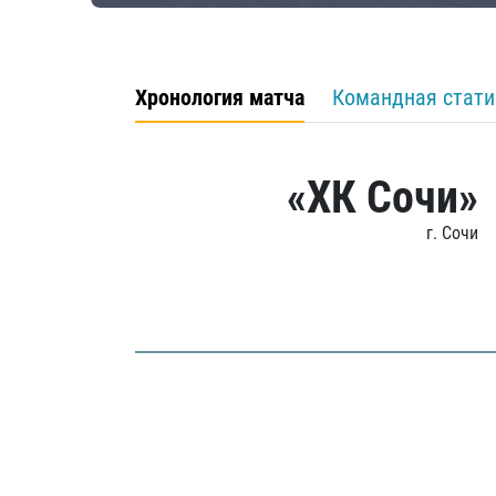
Хронология матча
Командная стати
«ХК Сочи»
г. Сочи