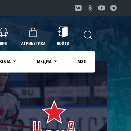
ВИП
АТРИБУТИКА
ВОЙТИ
КОЛА
МЕДИА
МХЛ