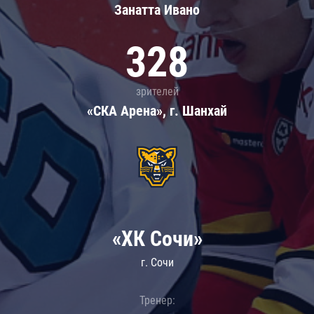
Занатта Иванo
328
зрителей
«СКА Арена», г. Шанхай
«ХК Сочи»
г. Сочи
Тренер: