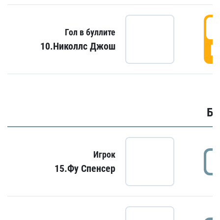
6
Гол в буллите
10.Николлс Джош
Г
Бу
Игрок
15.Фу Спенсер