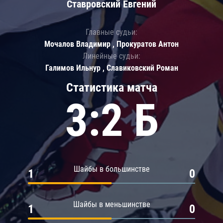
Ставровский Евгений
Главные судьи:
Мочалов Владимир , Прокуратов Антон
Линейные судьи:
Галимов Ильнур , Славиковский Роман
Статистика матча
3:2 Б
Шайбы в большинстве
1
0
Шайбы в меньшинстве
1
0