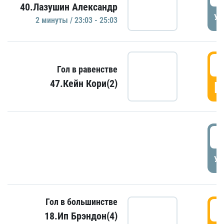
40.Лазушин Александр
УД
2 минуты / 23:03 - 25:03
2
Гол в равенстве
47.Кейн Кори(2)
Г
3
УД
Гол в большинстве
3
18.Ип Брэндон(4)