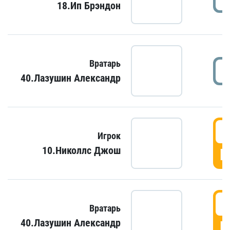
18.Ип Брэндон
Вратарь
40.Лазушин Александр
Игрок
10.Николлс Джош
Г
Вратарь
40.Лазушин Александр
Г