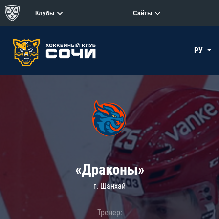
Клубы
Сайты
РУ
«Драконы»
г. Шанхай
Тренер: