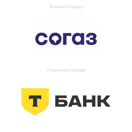
Титульный Партнер
Генеральный партнер