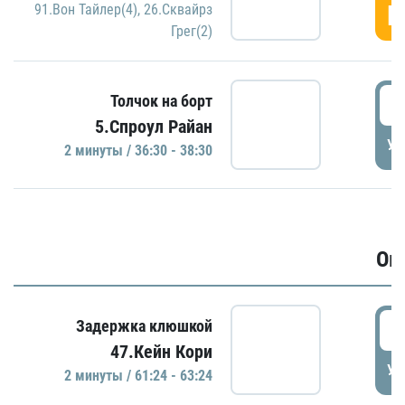
Г
91.Вон Тайлер(4)
,
26.Сквайрз
Грег(2)
3
Толчок на борт
5.Спроул Райан
УД
2 минуты / 36:30 - 38:30
Ов
6
Задержка клюшкой
47.Кейн Кори
УД
2 минуты / 61:24 - 63:24