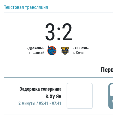
Текстовая трансляция
3:2
«Драконы»
«ХК Сочи»
г. Шанхай
г. Сочи
Первы
0
Задержка соперника
8.Ху Ян
УД
2 минуты / 05:41 - 07:41