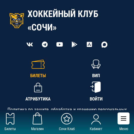
ХОККЕЙНЫЙ КЛУБ
«СОЧИ»
БИЛЕТЫ
ВИП
АТРИБУТИКА
ВОЙТИ
Политика по защите, обработке и хранению персональных
данных
Билеты
Магазин
Сочи Клаб
Кабинет
Меню
АНО «СК «Кубань-Регион», ОГРН 1142300002349,