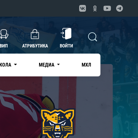
ВИП
АТРИБУТИКА
ВОЙТИ
КОЛА
МЕДИА
МХЛ