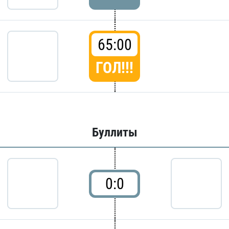
65:00
ГОЛ!!!
Буллиты
0:0