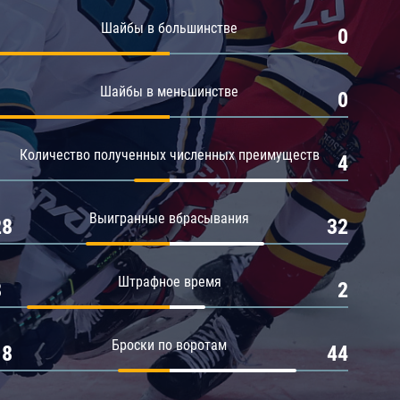
Амур
Шайбы в большинстве
1
0
Барыс
Салават Юлаев
Шайбы в меньшинстве
1
0
Сибирь
Количество полученных численных преимуществ
1
4
Выигранные вбрасывания
28
32
Штрафное время
8
2
Броски по воротам
18
44