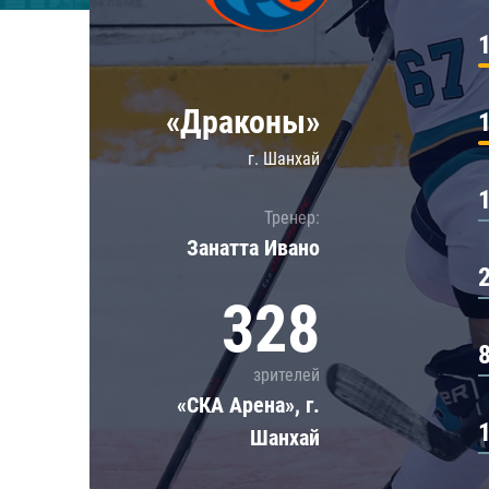
Локомотив
Северсталь
ЦСКА
«Драконы»
Шанхайские Драконы
г. Шанхай
Тренер:
Занатта Иванo
328
зрителей
«СКА Арена», г.
Шанхай