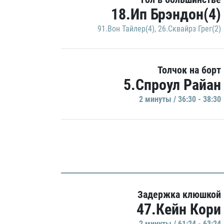
18.Ип Брэндон(4)
91.Вон Тайлер(4)
,
26.Сквайрз Грег(2)
Толчок на борт
5.Спроул Райан
2 минуты / 36:30 - 38:30
Задержка клюшкой
47.Кейн Кори
2 минуты / 61:24 - 63:24