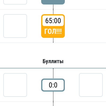
65:00
ГОЛ!!!
Буллиты
0:0