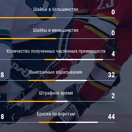
Амур
Шайбы в большинстве
1
0
Барыс
Салават Юлаев
Шайбы в меньшинстве
1
0
Сибирь
Количество полученных численных преимуществ
1
4
Выигранные вбрасывания
28
32
Штрафное время
8
2
Броски по воротам
18
44