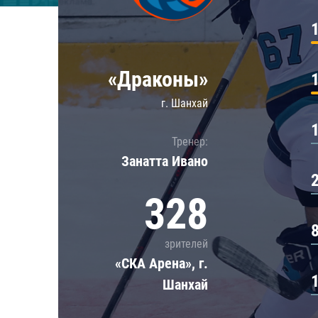
Локомотив
Северсталь
ЦСКА
«Драконы»
Шанхайские Драконы
г. Шанхай
Тренер:
Занатта Иванo
328
зрителей
«СКА Арена», г.
Шанхай