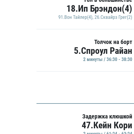
18.Ип Брэндон(4)
91.Вон Тайлер(4)
,
26.Сквайрз Грег(2)
Толчок на борт
5.Спроул Райан
2 минуты / 36:30 - 38:30
Задержка клюшкой
47.Кейн Кори
2 минуты / 61:24 - 63:24