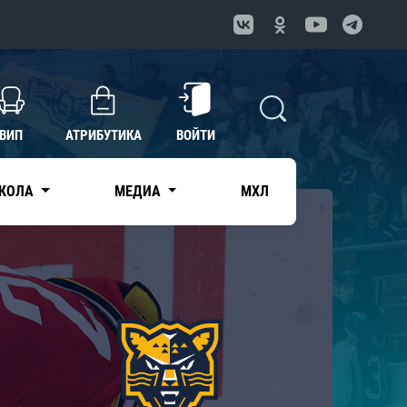
ВИП
АТРИБУТИКА
ВОЙТИ
КОЛА
МЕДИА
МХЛ