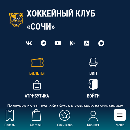
ХОККЕЙНЫЙ КЛУБ
«СОЧИ»
БИЛЕТЫ
ВИП
АТРИБУТИКА
ВОЙТИ
Политика по защите, обработке и хранению персональных
данных
Билеты
Магазин
Сочи Клаб
Кабинет
Меню
АНО «СК «Кубань-Регион», ОГРН 1142300002349,