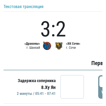
Текстовая трансляция
3:2
«Драконы»
«ХК Сочи»
г. Шанхай
г. Сочи
Первы
0
Задержка соперника
8.Ху Ян
УД
2 минуты / 05:41 - 07:41