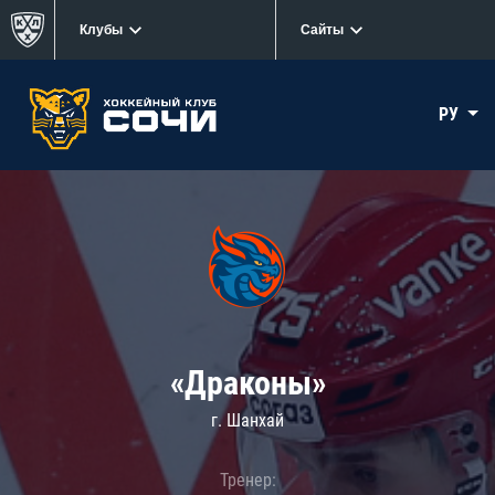
Клубы
Сайты
РУ
«Драконы»
г. Шанхай
Тренер: