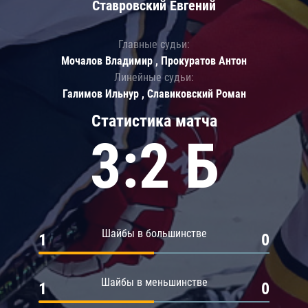
Ставровский Евгений
Главные судьи:
Мочалов Владимир , Прокуратов Антон
Линейные судьи:
Галимов Ильнур , Славиковский Роман
Статистика матча
3:2 Б
Шайбы в большинстве
1
0
Шайбы в меньшинстве
1
0