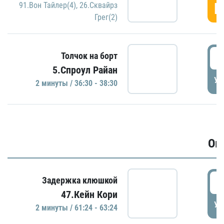
Г
91.Вон Тайлер(4)
,
26.Сквайрз
Грег(2)
3
Толчок на борт
5.Спроул Райан
УД
2 минуты / 36:30 - 38:30
Ов
6
Задержка клюшкой
47.Кейн Кори
УД
2 минуты / 61:24 - 63:24