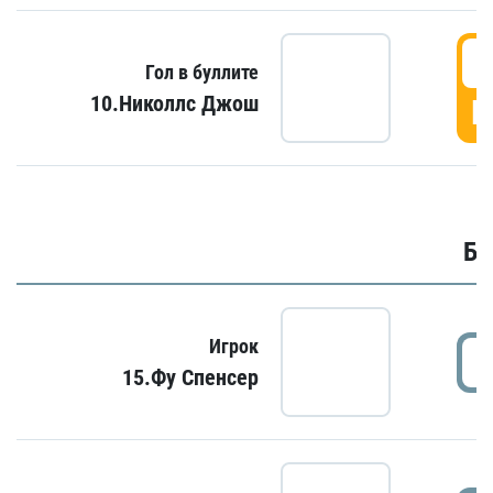
6
Гол в буллите
10.Николлс Джош
Г
Бу
Игрок
15.Фу Спенсер