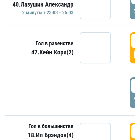
40.Лазушин Александр
УД
2 минуты / 23:03 - 25:03
2
Гол в равенстве
47.Кейн Кори(2)
Г
3
УД
Гол в большинстве
3
18.Ип Брэндон(4)