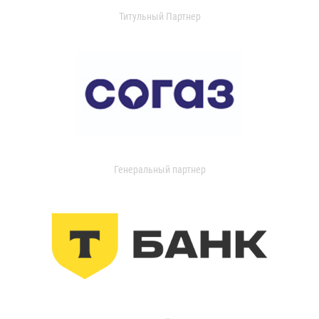
Титульный Партнер
Генеральный партнер