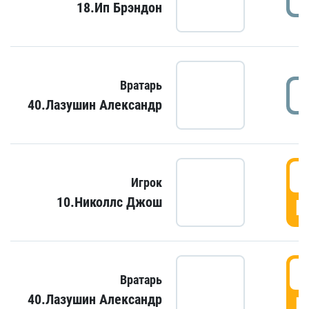
18.Ип Брэндон
Вратарь
40.Лазушин Александр
Игрок
10.Николлс Джош
Г
Вратарь
40.Лазушин Александр
Г