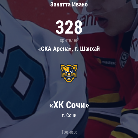
Занатта Иванo
328
зрителей
«СКА Арена», г. Шанхай
«ХК Сочи»
г. Сочи
Тренер: