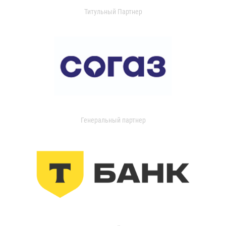
Титульный Партнер
Генеральный партнер