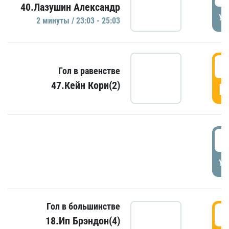
40.Лазушин Александр
УД
2 минуты / 23:03 - 25:03
2
Гол в равенстве
47.Кейн Кори(2)
Г
3
УД
Гол в большинстве
3
18.Ип Брэндон(4)