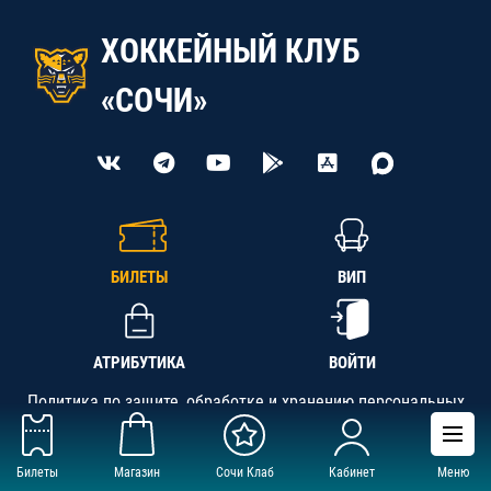
ХОККЕЙНЫЙ КЛУБ
«СОЧИ»
БИЛЕТЫ
ВИП
АТРИБУТИКА
ВОЙТИ
Политика по защите, обработке и хранению персональных
данных
Билеты
Магазин
Сочи Клаб
Кабинет
Меню
АНО «СК «Кубань-Регион», ОГРН 1142300002349,