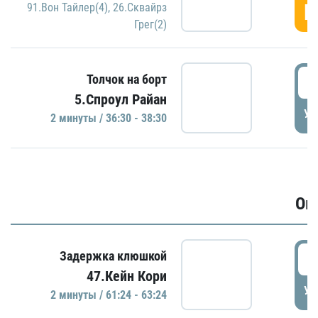
Г
91.Вон Тайлер(4)
,
26.Сквайрз
Грег(2)
3
Толчок на борт
5.Спроул Райан
УД
2 минуты / 36:30 - 38:30
Ов
6
Задержка клюшкой
47.Кейн Кори
УД
2 минуты / 61:24 - 63:24