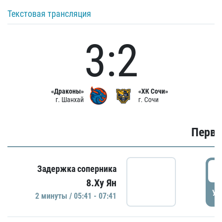
Текстовая трансляция
3:2
«Драконы»
«ХК Сочи»
г. Шанхай
г. Сочи
Первы
0
Задержка соперника
8.Ху Ян
УД
2 минуты / 05:41 - 07:41