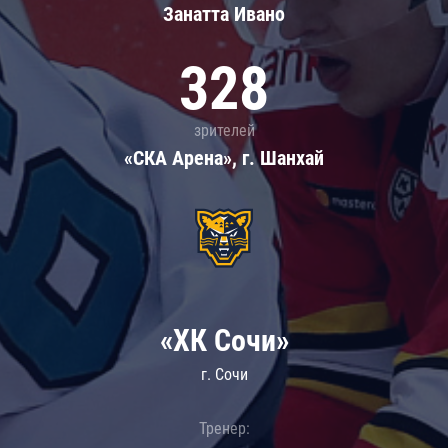
Занатта Иванo
328
зрителей
«СКА Арена», г. Шанхай
«ХК Сочи»
г. Сочи
Тренер: