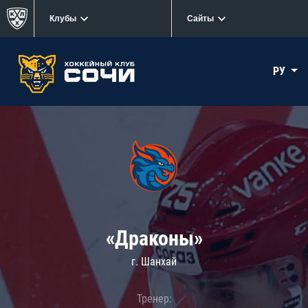
Клубы
Сайты
РУ
«Драконы»
г. Шанхай
Тренер: