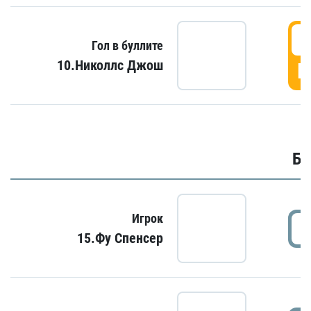
6
Гол в буллите
10.Николлс Джош
Г
Бу
Игрок
15.Фу Спенсер