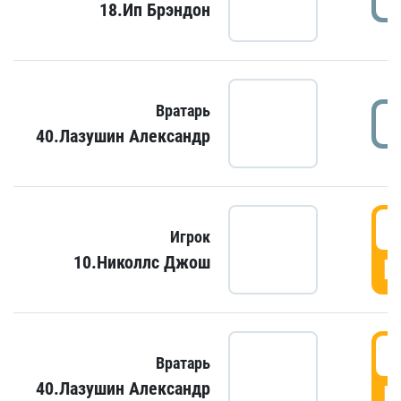
18.Ип Брэндон
Вратарь
40.Лазушин Александр
Игрок
10.Николлс Джош
Г
Вратарь
40.Лазушин Александр
Г