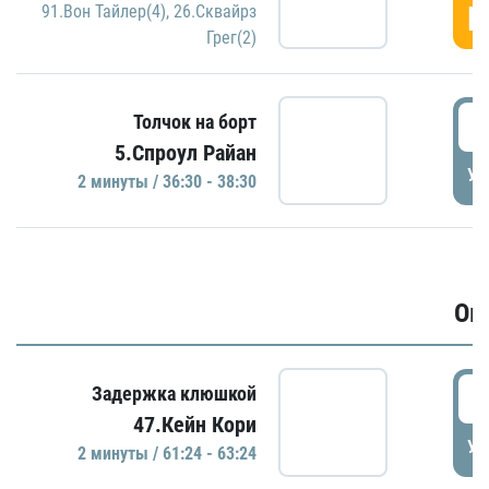
Г
91.Вон Тайлер(4)
,
26.Сквайрз
Грег(2)
3
Толчок на борт
5.Спроул Райан
УД
2 минуты / 36:30 - 38:30
Ов
6
Задержка клюшкой
47.Кейн Кори
УД
2 минуты / 61:24 - 63:24