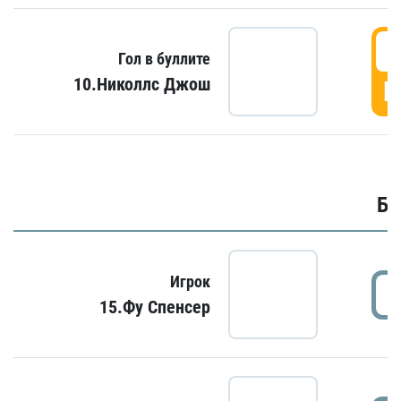
6
Гол в буллите
10.Николлс Джош
Г
Бу
Игрок
15.Фу Спенсер