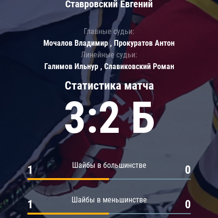
Ставровский Евгений
Главные судьи:
Мочалов Владимир , Прокуратов Антон
Линейные судьи:
Галимов Ильнур , Славиковский Роман
Статистика матча
3:2 Б
Шайбы в большинстве
1
0
Шайбы в меньшинстве
1
0