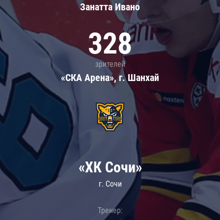
Занатта Иванo
328
зрителей
«СКА Арена», г. Шанхай
«ХК Сочи»
г. Сочи
Тренер: