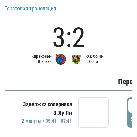
Текстовая трансляция
3:2
«Драконы»
«ХК Сочи»
г. Шанхай
г. Сочи
Первы
0
Задержка соперника
8.Ху Ян
УД
2 минуты / 05:41 - 07:41