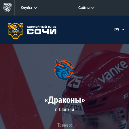
Клубы
Сайты
РУ
«Драконы»
г. Шанхай
Тренер: