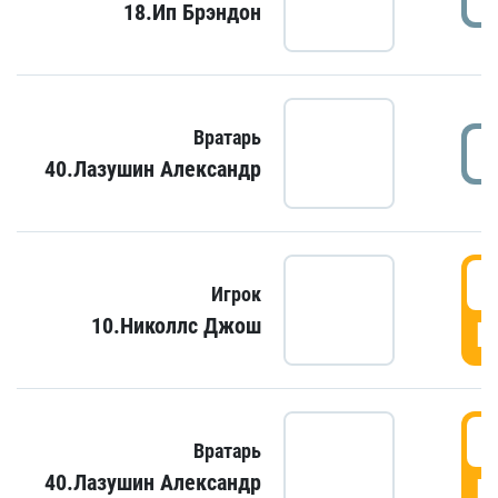
18.Ип Брэндон
Вратарь
40.Лазушин Александр
Игрок
10.Николлс Джош
Г
Вратарь
40.Лазушин Александр
Г