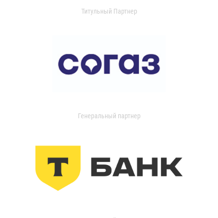
Титульный Партнер
Генеральный партнер