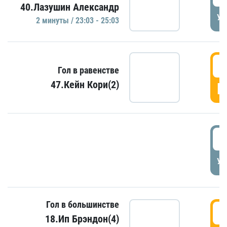
40.Лазушин Александр
УД
2 минуты / 23:03 - 25:03
2
Гол в равенстве
47.Кейн Кори(2)
Г
3
УД
Гол в большинстве
3
18.Ип Брэндон(4)