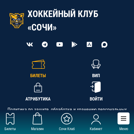
ХОККЕЙНЫЙ КЛУБ
«СОЧИ»
БИЛЕТЫ
ВИП
АТРИБУТИКА
ВОЙТИ
Политика по защите, обработке и хранению персональных
данных
Билеты
Магазин
Сочи Клаб
Кабинет
Меню
АНО «СК «Кубань-Регион», ОГРН 1142300002349,