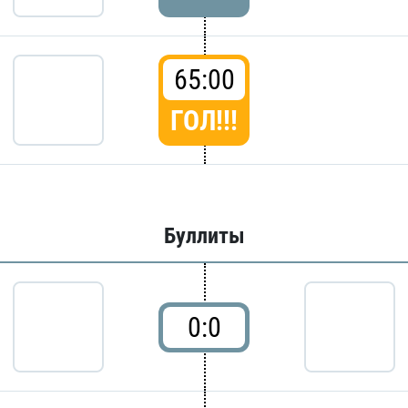
65:00
ГОЛ!!!
Буллиты
0:0