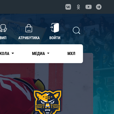
ВИП
АТРИБУТИКА
ВОЙТИ
КОЛА
МЕДИА
МХЛ