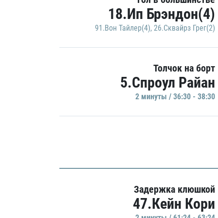
18.Ип Брэндон(4)
91.Вон Тайлер(4)
,
26.Сквайрз Грег(2)
Толчок на борт
5.Спроул Райан
2 минуты / 36:30 - 38:30
Задержка клюшкой
47.Кейн Кори
2 минуты / 61:24 - 63:24