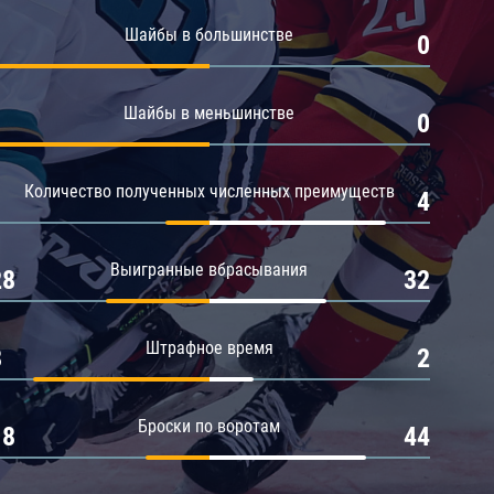
Амур
Шайбы в большинстве
1
0
Барыс
Салават Юлаев
Шайбы в меньшинстве
1
0
Сибирь
Количество полученных численных преимуществ
1
4
Выигранные вбрасывания
28
32
Штрафное время
8
2
Броски по воротам
18
44