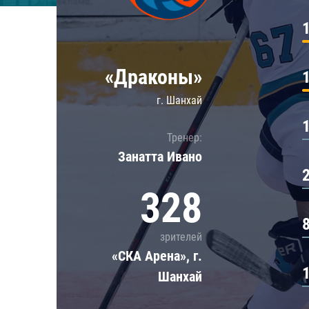
Локомотив
Северсталь
ЦСКА
«Драконы»
Шанхайские Драконы
г. Шанхай
Тренер:
Занатта Иванo
328
зрителей
«СКА Арена», г.
Шанхай