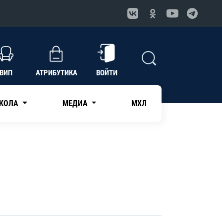
ВИП
АТРИБУТИКА
ВОЙТИ
КОЛА
МЕДИА
МХЛ