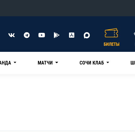
Конференция «Восток»
Дивизион Харламова
БИЛЕТЫ
Автомобилист
сляции
Ак Барс
АНДА
МАТЧИ
СОЧИ КЛАБ
Ш
Металлург Мг
Нефтехимик
 трансляции
Трактор
магазин
Дивизион Чернышева
Авангард
ние КХЛ
Адмирал