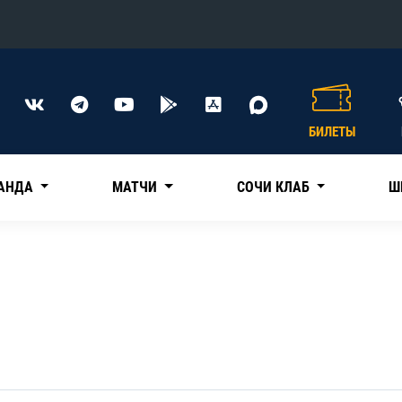
Конференция «Восток»
Дивизион Харламова
БИЛЕТЫ
Автомобилист
сляции
Ак Барс
АНДА
МАТЧИ
СОЧИ КЛАБ
Ш
Металлург Мг
Нефтехимик
 трансляции
Трактор
магазин
Дивизион Чернышева
Авангард
ние КХЛ
Адмирал