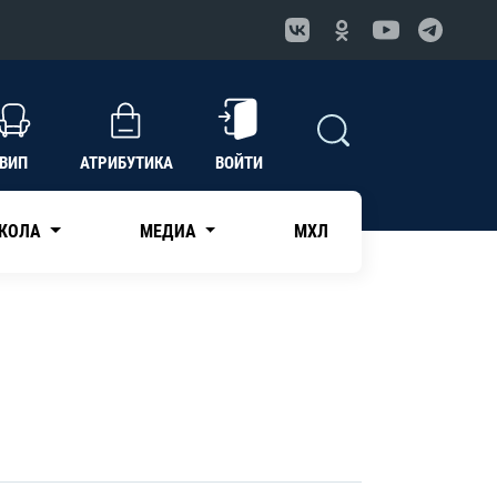
ВИП
АТРИБУТИКА
ВОЙТИ
КОЛА
МЕДИА
МХЛ