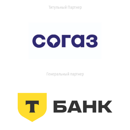
Титульный Партнер
Генеральный партнер