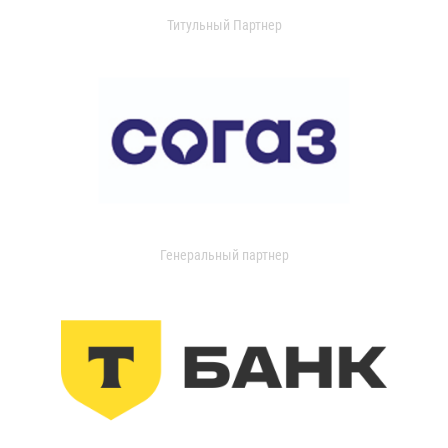
Титульный Партнер
Генеральный партнер