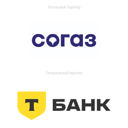
Титульный Партнер
Генеральный партнер