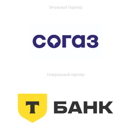
Титульный Партнер
Генеральный партнер