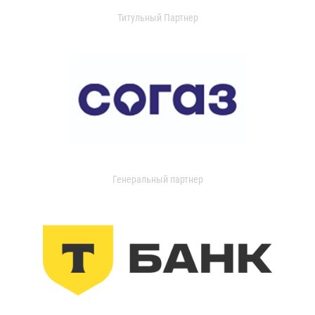
Титульный Партнер
Генеральный партнер