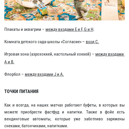
Плакаты и аквагрим –
между входами E и F, G и H
.
Комната детского сада-школы «Согласие» –
вход C.
Игровая зона (аэрохоккей, настольный хоккей) –
между входами
A и B.
Флорбол –
между входами J и A.
ТОЧКИ ПИТАНИЯ
Как и всегда, на наших матчах работают буфеты, в которых вы
можете приобрести фастфуд и напитки. Также в фойе есть
вендинговые автоматы, которые уже заботливо заряжены
снеками, батончиками, напитками.