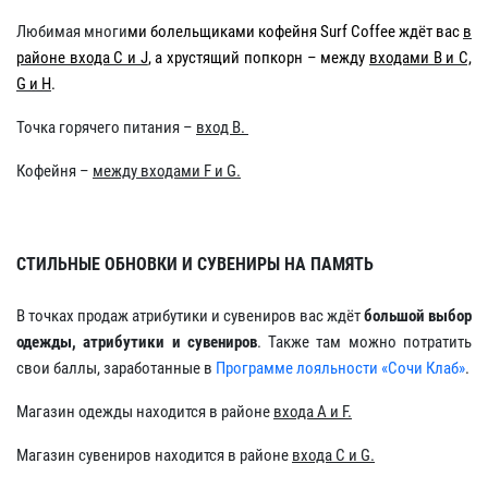
Любимая многи
ми болельщиками кофейня Surf Coffee ждёт вас
в
районе входа С и J
, а хрустящий попкорн – между
входами B и С,
G и H
.
Точка горячего питания –
вход B.
Кофейня –
между входами F и G.
СТИЛЬНЫЕ ОБНОВКИ И СУВЕНИРЫ НА ПАМЯТЬ
В точках продаж атрибутики и сувениров вас ждёт
большой выбор
одежды, атрибутики и сувениров
. Также там можно потратить
свои баллы, заработанные в
Программе лояльности «Сочи Клаб»
.
Магазин одежды находится в районе
входа A
и F
.
Магазин сувениров находится в районе
входа C и G.