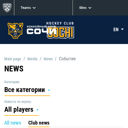
Teams
Sites
EN
События
Main page
Media
News
NEWS
Категория:
Все категории
Новость по игроку:
All players
All news
Club news