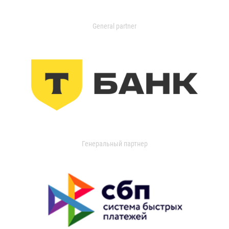
General partner
Генеральный партнер